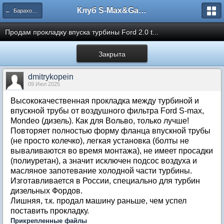
Клуб S-Max&Galaxy
← Барахолка
Продам прокладку впуска турбины Ford 2.0 t...
Закрыта
dmitrykopein
09 Июл 2025
Высококачественная прокладка между турбиной и
впускной трубы от воздушного фильтра Ford S-max,
Mondeo (дизель). Как для Вольво, только лучше!
Повторяет полностью форму фланца впускной трубы
(не просто колечко), легкая установка (болты не
вываливаются во время монтажа), не имеет просадки
(полиуретан), а значит исключен подсос воздуха и
масляное запотевание холодной части турбины.
Изготавливается в России, специально для турбин
дизельных Фордов.
Лишняя, т.к. продал машину раньше, чем успел
поставить прокладку.
Прикрепленные файлы