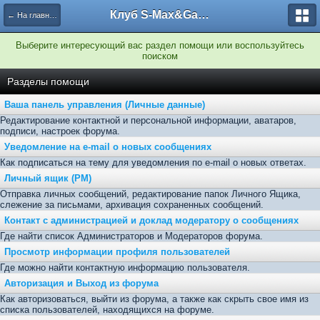
Клуб S-Max&Galaxy
← На главную
Выберите интересующий вас раздел помощи или воспользуйтесь
поиском
Разделы помощи
Ваша панель управления (Личные данные)
Редактирование контактной и персональной информации, аватаров,
подписи, настроек форума.
Уведомление на e-mail о новых сообщениях
Как подписаться на тему для уведомления по e-mail о новых ответах.
Личный ящик (PM)
Отправка личных сообщений, редактирование папок Личного Ящика,
слежение за письмами, архивация сохраненных сообщений.
Контакт с администрацией и доклад модератору о сообщениях
Где найти список Администраторов и Модераторов форума.
Просмотр информации профиля пользователей
Где можно найти контактную информацию пользователя.
Авторизация и Выход из форума
Как авторизоваться, выйти из форума, а также как скрыть свое имя из
списка пользователей, находящихся на форуме.