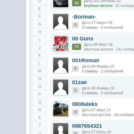
D
Дата 20-Сентябрь 10
10
Клубные жители
· 52 сообщ
E
-Borman-
F
Дата 17-Август 09
G
0
Стажеры
· 4 сообщений
H
00 Guns
I
Дата 06-Март 09
73
J
Местные жители · 141 сооб
K
001Roman
L
Дата 09-Январь 15
0
M
Стажеры
· 2 сообщений
N
01zae
O
Дата 30-Январь 19
0
Стажеры
· 0 сообщений
P
Q
0808aleks
R
Дата 07-Март 14
0
Местные жители · 39 сообще
S
0987654321
T
Дата 07-Июнь 16
U
0