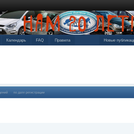
Календарь
FAQ
Правила
Новые публикац
щений
по дате регистрации