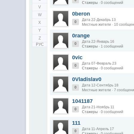
Стажеры
· 0 сообщений
V
0beron
W
Дата 22-Декабрь 13
0
X
Местные жители · 10 сообще
Y
0range
Z
Дата 22-Январь 16
0
РУС
Стажеры
· 1 сообщений
0vic
Дата 07-Февраль 23
0
Стажеры
· 0 сообщений
0Vladislav0
Дата 12-Сентябрь 18
0
Местные жители · 7 сообщен
1041187
Дата 21-Ноябрь 11
0
Стажеры
· 0 сообщений
111
Дата 11-Апрель 17
0
Стажеры
· 0 сообщений