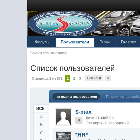
Форумы
Пользователи
Гараж
Галерея
Список пользователей
Список пользователей
ВПЕРЕД
»
Страница 1 из 571
1
2
3
по имени пользователя
По количеству сооб
ВСЕ
$-max
A
Дата 21-Май 09
0
Стажеры
· 0 сообщений
B
C
*ЯR*