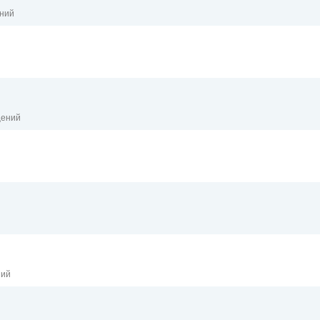
ений
щений
ний