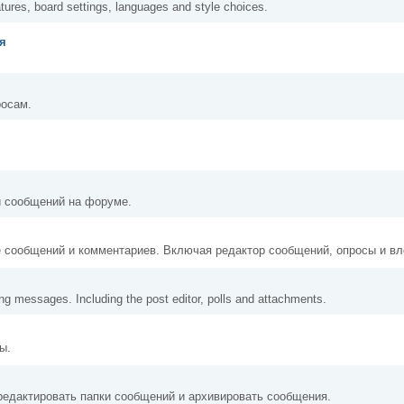
atures, board settings, languages and style choices.
ля
росам.
и сообщений на форуме.
е сообщений и комментариев. Включая редактор сообщений, опросы и вл
ing messages. Including the post editor, polls and attachments.
ы.
редактировать папки сообщений и архивировать сообщения.