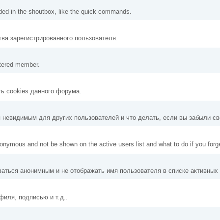
uded in the shoutbox, like the quick commands.
тва зарегистрированного пользователя.
stered member.
ть cookies данного форума.
ся невидимым для других пользователей и что делать, если вы забыли св
nonymous and not be shown on the active users list and what to do if you for
аваться анонимным и не отображать имя пользователя в списке активных
иля, подписью и т.д..