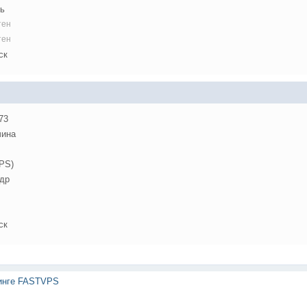
ь
тен
тен
ск
73
ина
0PS)
др
ск
тинге FASTVPS