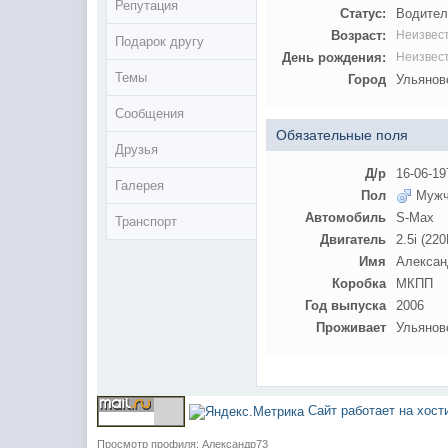
Репутация
Статус:
Водител
Возраст:
Неизвес
Подарок другу
День рождения:
Неизвес
Темы
Город
Ульянов
Сообщения
Обязательные поля
Друзья
Д/р
16-06-19
Галерея
Пол
Мужч
Автомобиль
S-Max
Транспорт
Двигатель
2.5i (22
Имя
Алексан
Коробка
МКПП
Год выпуска
2006
Проживает
Ульянов
Сайт работает на хос
Просмотр профиля: Александр73