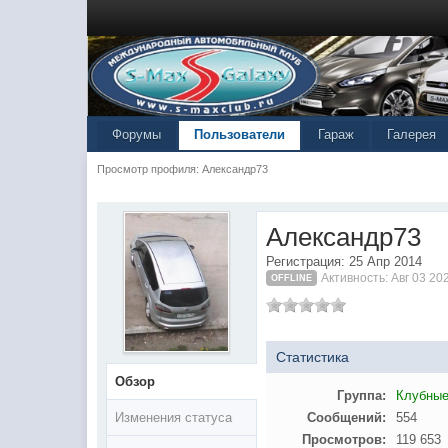
Форумы
Пользователи
Гараж
Галерея
Просмотр профиля: Александр73
Александр73
Регистрация: 25 Апр 2014
Активность: Авг 03 20
OFFLINE
Статистика
Обзор
Группа:
Клубные
Изменения статуса
Сообщений:
554
Просмотров:
119 653