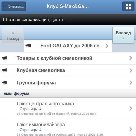
Клуб S-Max&Galaxy
← Электрооборудование
Штатная сигнализация, центр...
«
Вперед
Назад
»
Ford GALAXY до 2006 г.в.
Товары с клубной символикой
Клубная символика
Группы форума
Темы форума
Глюк центрального замка.
Страницы: 4
64 Ответов: последний от Валерий, Янв 03 2026 8:44
Глюк иммобилайзера
Страницы: 4
68 Ответов: последний от Александр73, Ноя 17 2025 8:36