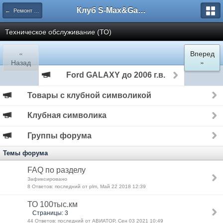
Клуб S-Max&Galaxy
← Ремонт и эксплуатация
Техническое обслуживание (ТО)
«
Вперед
Назад
»
Ford GALAXY до 2006 г.в.
Товары с клубной символикой
Клубная символика
Группы форума
Темы форума
FAQ по разделу
Зафиксировано
8 Ответов: последний от plm, Май 22 2018 12:39
ТО 100тыс.км
Страницы: 3
44 Ответов: последний от АВИАТОР, Сен 03 2021 10:49