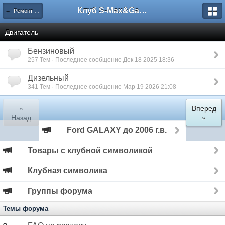
Клуб S-Max&Galaxy
← Ремонт и эксплуатация
Двигатель
Бензиновый
257 Тем · Последнее сообщение Дек 18 2025 18:36
Дизельный
341 Тем · Последнее сообщение Мар 19 2026 21:08
«
Вперед
Назад
»
Ford GALAXY до 2006 г.в.
Товары с клубной символикой
Клубная символика
Группы форума
Темы форума