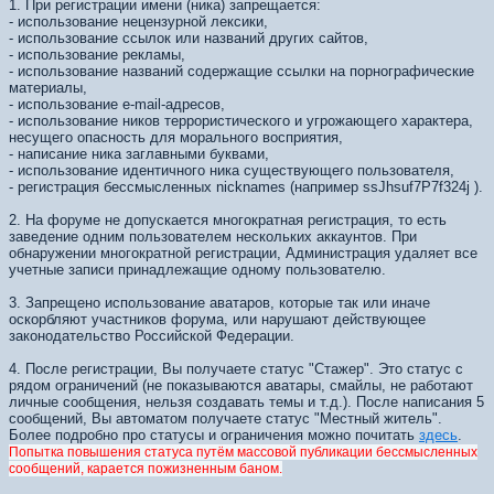
1. При регистрации имени (ника) запрещается:
- использование нецензурной лексики,
- использование ссылок или названий других сайтов,
- использование рекламы,
- использование названий содержащие ссылки на порнографические
материалы,
- использование e-mail-адресов,
- использование ников террористического и угрожающего характера,
несущего опасность для морального восприятия,
- написание ника заглавными буквами,
- использование идентичного ника существующего пользователя,
- регистрация бессмысленных nicknames (например ssJhsuf7Р7f324j ).
2. На форуме не допускается многократная регистрация, то есть
заведение одним пользователем нескольких аккаунтов. При
обнаружении многократной регистрации, Администрация удаляет все
учетные записи принадлежащие одному пользователю.
3. Запрещено использование аватаров, которые так или иначе
оскорбляют участников форума, или нарушают действующее
законодательство Российской Федерации.
4. После регистрации, Вы получаете статус "Стажер". Это статус с
рядом ограничений (не показываются аватары, смайлы, не работают
личные сообщения, нельзя создавать темы и т.д.). После написания 5
сообщений, Вы автоматом получаете статус "Местный житель".
Более подробно про статусы и ограничения можно почитать
здесь
.
Попытка повышения статуса путём массовой публикации бессмысленных
сообщений, карается пожизненным баном.