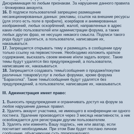
Дискриминация по любым признакам. За нарушение данного правила
- блокировка аккаунта.
16.
В подписи пользователей запрещено размещение
несанкционированных данных: рекламы, ссылок на внешние ресурсы
(для этого есть поле в профиле), юзербаров и анимированных
изображений, любых оскорблений, жалоб, направленных в адрес
каких-либо пользователей или администрации форума, а также
любых других фраз, не несущих никакого смысла. Подписи такого
рода будут удаляться, а пользователи, написавшие их,
наказываться.
17.
Запрещается открывать тему и размещать в сообщении одну
только ссылку на первоисточник. Необходимо изложить краткое
содержание, высказать своем мнение и/или задать вопрос. Такие
темы будут удалятся без предупреждений, а пользователи,
написавшие их, наказываться.
18.
Запрещается создавать темы/сообщения о продаже/покупке
различных товаров/услуг в любых форумах, кроме форума
"Барахолка". Такие темы/сообщения будут удалятся без
предупреждений, а пользователи, написавшие их, наказываться.
III.
Администрация имеет право:
1.
Выносить предупреждения и ограничивать доступ на форум за
любое нарушение данных правил.
2.
Удалять аккаунт участника, не имеющего в конференции ни одного
постинга. Удаление производится через 3 месяца неактивности, а ник
освобождается для регистрации другим пользователем.
3.
Удалять или изменять Вашу подпись, ник или аватар, если
посчитает необходимым. При этом Вам будет послано личное
сообщение, объясняющее суть произошедшего.