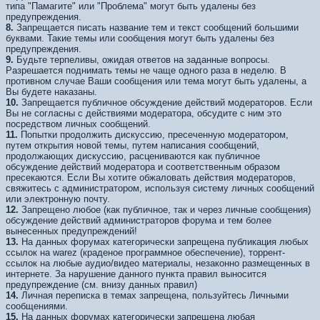
типа "Памагите" или "Проблема" могут быть удалены без
предупреждения.
8.
Запрещается писать название тем и текст сообщений большими
буквами. Такие темы или сообщения могут быть удалены без
предупреждения.
9.
Будьте терпеливы, ожидая ответов на заданные вопросы.
Разрешается поднимать темы не чаще одного раза в неделю. В
противном случае Ваши сообщения или тема могут быть удалены, а
Вы будете наказаны.
10.
Запрещается публичное обсуждение действий модераторов. Если
Вы не согласны с действиями модератора, обсудите с ним это
посредством личных сообщений.
11.
Попытки продолжить дискуссию, пресеченную модератором,
путем открытия новой темы, путем написания сообщений,
продолжающих дискуссию, расцениваются как публичное
обсуждение действий модератора и соответственным образом
пресекаются. Если Вы хотите обжаловать действия модераторов,
свяжитесь с администратором, используя систему личных сообщений
или электронную почту.
12.
Запрещено любое (как публичное, так и через личные сообщения)
обсуждение действий администраторов форума и тем более
вынесенных предупреждений!
13.
На данных форумах категорически запрещена публикация любых
ссылок на warez (краденое программное обеспечение), торрент-
ссылок на любые аудио/видео материалы, незаконно размещенных в
интернете. За нарушение данного пункта правил выносится
предупреждение (см. внизу данных правил)
14.
Личная переписка в темах запрещена, пользуйтесь Личными
сообщениями.
15.
На данных форумах категорически запрещена любая