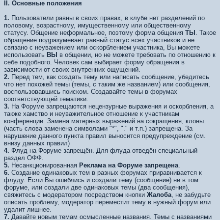
II. Основные положения
1.
Пользователи равны в своих правах, в клубе нет разделений по
половому, возрастному, имущественному или общественному
статусу. Общение неформальное, поэтому форма общения
ТЫ
. Такое
обращение подразумевает равный статус всех участников и не
связано с неуважением или оскорблением участника, Вы можете
использовать
ВЫ
в общении, но не можете требовать по отношению к
себе подобного. Человек сам выбирает форму обращения в
зависимости от своих внутренних ощущений.
2.
Перед тем, как создать тему или написать сообщение, убедитесь
что нет похожей темы (темы, с таким же названием) или сообщения,
воспользовавшись поиском. Создавайте темы в форумах
соответствующей тематики.
3.
На Форуме запрещаются нецензурные выражения и оскорбления, а
также хамство и неуважительное отношение к участникам
конференции. Замена матерных выражений на сокращения, клоны
(часть слова заменена символами "*", "." и т.п.) запрещена. За
нарушение данного пункта правил выносится предупреждение (см.
внизу данных правил)
4.
Флуд на Форуме запрещён. Для флуда отведён специальный
раздел ОФФ.
5.
Несанкционированная
Реклама на Форуме запрещена
.
6.
Создание одинаковых тем в разных форумах приравнивается к
флуду. Если Вы ошиблись и создали тему (сообщение) не в том
форуме, или создали две одинаковых темы (два сообщения),
свяжитесь с модератором посредством кнопки
Жалоба
, не забудьте
описать проблему, модератор переместит тему в нужный форум или
удалит лишнее.
7.
Давайте новым темам осмысленные названия. Темы с названиями