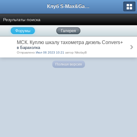
Клуб S-Max&Galaxy
Результаты поиска
Форумы
Галерея
МСК. Куплю шкалу тахометра дизель Convers+
в Барахолка
Отправлено
Июл 06 2023 10:21
автор NikolayB
Полная версия