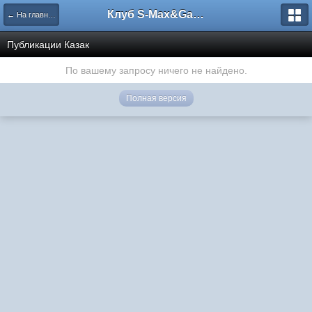
Клуб S-Max&Galaxy
← На главную
Публикации Казак
По вашему запросу ничего не найдено.
Полная версия