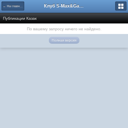
Клуб S-Max&Galaxy
← На главную
Публикации Казак
По вашему запросу ничего не найдено.
Полная версия