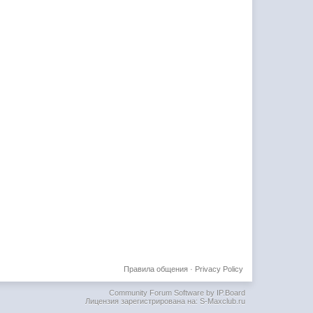
Правила общения
·
Privacy Policy
Community Forum Software by IP.Board
Лицензия зарегистрирована на: S-Maxclub.ru