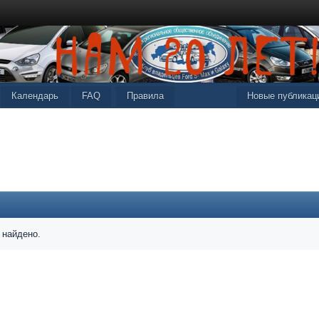
Календарь
FAQ
Правила
Новые публикац
 найдено.