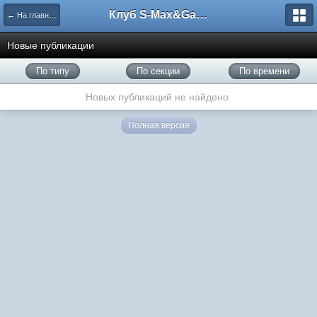
Клуб S-Max&Galaxy
← На главную
Новые публикации
По типу
По секции
По времени
Новых публикаций не найдено.
Полная версия