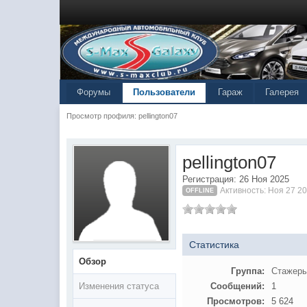
Форумы
Пользователи
Гараж
Галерея
Просмотр профиля: pellington07
pellington07
Регистрация: 26 Ноя 2025
Активность: Ноя 27 2
OFFLINE
Статистика
Обзор
Группа:
Стажер
Изменения статуса
Сообщений:
1
Просмотров:
5 624