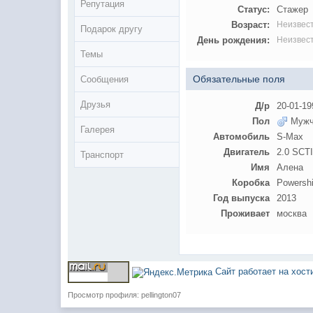
Репутация
Статус:
Стажер
Возраст:
Неизвес
Подарок другу
День рождения:
Неизвес
Темы
Обязательные поля
Сообщения
Друзья
Д/р
20-01-19
Пол
Мужч
Галерея
Автомобиль
S-Max
Двигатель
2.0 SCTI
Транспорт
Имя
Алена
Коробка
Powershi
Год выпуска
2013
Проживает
москва
Сайт работает на хос
Просмотр профиля: pellington07