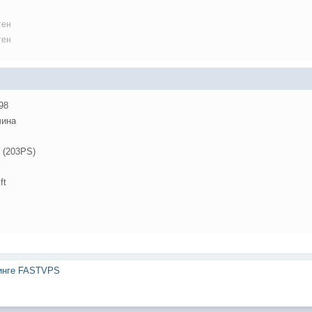
тен
тен
98
ина
 (203PS)
ft
тинге FASTVPS