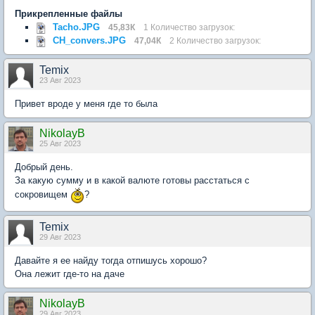
Прикрепленные файлы
Tacho.JPG
45,83К
1 Количество загрузок:
CH_convers.JPG
47,04К
2 Количество загрузок:
Temix
23 Авг 2023
Привет вроде у меня где то была
NikolayB
25 Авг 2023
Добрый день.
За какую сумму и в какой валюте готовы расстаться с
сокровищем
?
Temix
29 Авг 2023
Давайте я ее найду тогда отпишусь хорошо?
Она лежит где-то на даче
NikolayB
29 Авг 2023