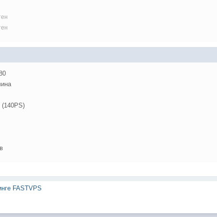
тен
тен
80
ина
 (140PS)
в
тинге FASTVPS