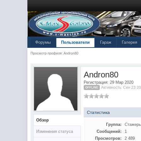
Форумы
Пользователи
Гараж
Галерея
Просмотр профиля: Andron80
Andron80
Регистрация: 29 Мар 2020
Активность: Сен 23 2
OFFLINE
Статистика
Обзор
Группа:
Стажер
Изменения статуса
Сообщений:
1
Просмотров:
2 489