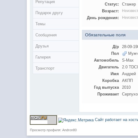
Репутация
Статус:
Стажер
Возраст:
Неизвес
Подарок другу
День рождения:
Неизвес
Темы
Обязательные поля
Сообщения
Друзья
Д/р
28-09-19
Пол
Мужч
Галерея
Автомобиль
S-Max
Двигатель
2.0 TDCI
Транспорт
Имя
Андрей
Коробка
АКПП
Год выпуска
2010
Проживает
Серпухо
Сайт работает на хос
Просмотр профиля: Andron80