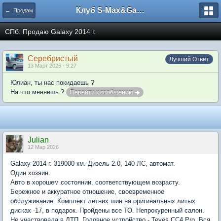
Клуб S-Max&Galaxy
← Продам
СПб. Продаю Galaxy 2014 г.
Серебристый
Лучший Ответ
13 Март 2026 - 9:27
Юлиан, ты нас покидаешь ?
На что меняешь ?
Перейти к сообщению
Julian
12 Мар 2026
Galaxy 2014 г. 319000 км. Дизель 2.0, 140 ЛС, автомат.
Один хозяин.
Авто в хорошем состоянии, соответствующем возрасту.
Бережное и аккуратное отношение, своевременное
обслуживание. Комплект летних шин на оригинальных литых
дисках -17, в подарок. Пройдены все ТО. Непрокуренный салон.
Не участвовала в ДТП. Головное устройство - Teyes CC4 Pro. Вся