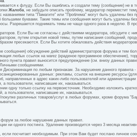
на
.
ивается к флуду. Если Вы ошиблись и создали тему (сообщение) не в т
нопки
Жалоба
, не забудьте описать проблему, модератор переместит те
 названиями типа "Памагите" или "Проблема" могут быть удалены без 
й большими буквами. Такие темы или сообщения могут быть удалены бе
росы. Разрешается поднимать темы не чаще одного раза в неделю. В пр
аторов. Если Вы не согласны с действиями модератора, обсудите с ни
атором, путем открытия новой темы, путем написания сообщений, про
бразом пресекаются. Если Вы хотите обжаловать действия модераторов
ные сообщения) обсуждение действий администраторов форума и тем бо
кация любых ссылок на warez (краденое программное обеспечение), то
ного пункта правил выносится предупреждение (см. внизу данных прави
ь Личными сообщениями.
 Дискриминация по любым признакам. За нарушение данного правила - 
санкционированных данных: рекламы, ссылок на внешние ресурсы (для э
б, направленных в адрес каких-либо пользователей или администрации
, а пользователи, написавшие их, наказываться.
ии одну только ссылку на первоисточник. Необходимо изложить кратко
й, а пользователи, написавшие их, наказываться.
покупке различных товаров/услуг в любых форумах, кроме форума "Бар
зываться.
 форум за любое нарушение данных правил.
ии ни одного постинга. Удаление производится через 3 месяца неактив
р, если посчитает необходимым. При этом Вам будет послано личное с