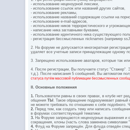
- использование нецензурной лексики,
- использование ссылок или названий других сайтов,
- использование рекламы,
- использование названий содержащие ссылки на порн
- использование e-mail-адресов,
- использование ников террористического и угрожающе
- написание ника заглавными буквами,
- использование идентичного ника существующего пол
- регистрация бессмысленных nicknames (например ssJh
2. На форуме не допускается многократная регистраци
удаляет все учетные записи принадлежащие одному п
3. Запрещено использование аватаров, которые так и
4. После регистрации, Вы получаете статус "Стажер".
т.д.). После написания 5 сообщений, Вы автоматом по
статуса путём массовой публикации бессмысленных сообщ
II. Основные положения
1.
Пользователи равны в своих правах, в клубе нет р
общения
ТЫ
. Такое обращение подразумевает равный 
не можете требовать по отношению к себе подобного.
2.
Перед тем, как создать тему или написать сообщени
в форумах соответствующей тематики.
3.
На Форуме запрещаются нецензурные выражения и ос
сокращения, клоны (часть слова заменена символами "*
4.
Флуд на Форуме запрещён. Для флуда отведён спе