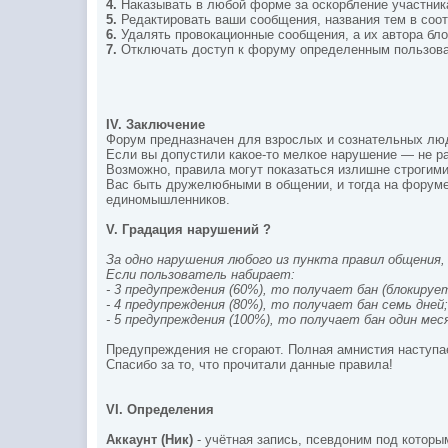
4.
Наказывать в любой форме за оскорбление участник
5.
Редактировать ваши сообщения, названия тем в соо
6.
Удалять провокационные сообщения, а их автора бло
7.
Отключать доступ к форуму определенным пользова
IV.
Заключение
Форум предназначен для взрослых и сознательных люде
Если вы допустили какое-то мелкое нарушение — не ра
Возможно, правила могут показаться излишне строгими
Вас быть дружелюбными в общении, и тогда на форуме
единомышленников.
V. Градация нарушений
?
За одно нарушения любого из пункта правил общения
Если пользователь набирает:
- 3 предупреждения (60%), то получает бан (блокируе
- 4 предупреждения (80%), то получает бан семь дней
- 5 предупреждения (100%), то получает бан один мес
Предупреждения не сгорают. Полная амнистия наступае
Спасибо за то, что прочитали данные правила!
VI. Определения
Аккаунт (Ник)
- учётная запись, псевдоним под которы