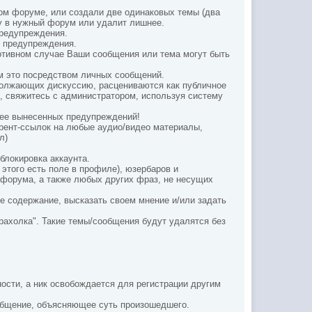
ом форуме, или создали две одинаковых темы (два
му в нужный форум или удалит лишнее.
предупреждения.
з предупреждения.
отивном случае Ваши сообщения или тема могут быть
м это посредством личных сообщений.
должающих дискуссию, расцениваются как публичное
, свяжитесь с администратором, используя систему
лее вынесенных предупреждений!
ррент-ссылок на любые аудио/видео материалы,
л)
блокировка аккаунта.
того есть поле в профиле), юзербаров и
 форума, а также любых других фраз, не несущих
е содержание, высказать своем мнение и/или задать
ахолка". Такие темы/сообщения будут удалятся без
ности, а ник освобождается для регистрации другим
ообщение, объясняющее суть произошедшего.