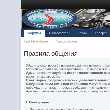
Форумы
Пользователи
Гараж
Галерея
Клуб S-Max&Galaxy
→
Правила общения
Правила общения
Убедительная просьба прочитать данные правила. Нажи
противном случае не регистрируйтесь. Правила могут 
Администрация клуба не несет ответственности за
несет только его автор.
В некоторых разделах написаны дополнительные 
Созданные вами темы или сообщения могут быть и
либо удалять (аккаунт, темы, сообщения), не являетс
Администрация не отвечает на вопросы, почему на ваш
I.
Регистрация
1. При регистрации имени (ника) запрещается: