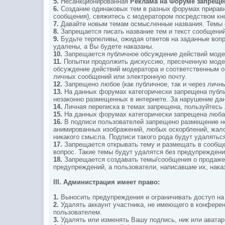
5.
Несанкционированная
Реклама на Форуме запреще
6.
Создание одинаковых тем в разных форумах приравн
сообщения), свяжитесь с модератором посредством к
7.
Давайте новым темам осмысленные названия. Темы с
8.
Запрещается писать название тем и текст сообщени
9.
Будьте терпеливы, ожидая ответов на заданные воп
удалены, а Вы будете наказаны.
10.
Запрещается публичное обсуждение действий модер
11.
Попытки продолжить дискуссию, пресеченную модер
обсуждение действий модератора и соответственным о
личных сообщений или электронную почту.
12.
Запрещено любое (как публичное, так и через лич
13.
На данных форумах категорически запрещена публи
незаконно размещенных в интернете. За нарушение дан
14.
Личная переписка в темах запрещена, пользуйтес
15.
На данных форумах категорически запрещена любая
16.
В подписи пользователей запрещено размещение не
анимированных изображений, любых оскорблений, жало
никакого смысла. Подписи такого рода будут удаляться
17.
Запрещается открывать тему и размещать в сообщен
вопрос. Такие темы будут удалятся без предупреждени
18.
Запрещается создавать темы/сообщения о продаже/
предупреждений, а пользователи, написавшие их, нака
III.
Администрация имеет право:
1.
Выносить предупреждения и ограничивать доступ на
2.
Удалять аккаунт участника, не имеющего в конференц
пользователем.
3.
Удалять или изменять Вашу подпись, ник или авата