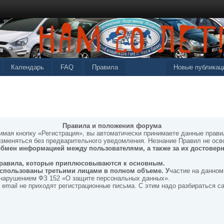
Календарь
FAQ
Правила
Новые публикац
Правила и положения форума
мая кнопку «Регистрация», вы автоматически принимаете данные правил
изменяться без предварительного уведомления. Незнание Правил не осв
 обмен информацией между пользователями, а также за их достовер
правила, которые приплюсовываются к основным.
спользованы третьими лицами в полном объеме. У
частие на данном
я нарушением ФЗ 152 «О защите персональных данных».
 email не приходят регистрационные письма. С этим надо разбираться с