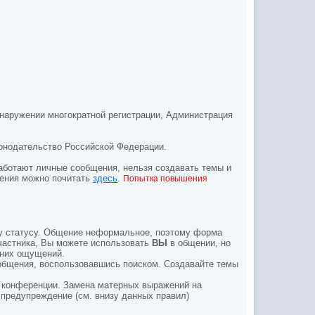
бнаружении многократной регистрации, Администрация
конодательство Российской Федерации.
 работают личные сообщения, нельзя создавать темы и
чения можно почитать
здесь
.
Попытка повышения
му статусу. Общение неформальное, поэтому форма
участника, Вы можете использовать
ВЫ
в общении, но
нних ощущений.
ообщения, воспользовавшись поиском. Создавайте темы
м конференции. Замена матерных выражений на
я предупреждение (см. внизу данных правил)