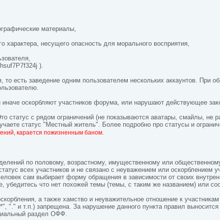
ографические материалы,
го характера, несущего опасность для морального восприятия,
ьзователя,
suf7Р7f324j ).
я, то есть заведение одним пользователем нескольких аккаунтов. При о
ользователю.
ли иначе оскорбляют участников форума, или нарушают действующее за
 Это статус с рядом ограничений (не показываются аватары, смайлы, не
лучаете статус "Местный житель". Более подробно про статусы и ограни
ений, карается пожизненным баном.
азделений по половому, возрастному, имущественному или общественно
статус всех участников и не связано с неуважением или оскорблением 
 Человек сам выбирает форму обращения в зависимости от своих внутре
е, убедитесь что нет похожей темы (темы, с таким же названием) или с
корбления, а также хамство и неуважительное отношение к участника
", "." и т.п.) запрещена. За нарушение данного пункта правил выноситс
циальный раздел ОФФ.