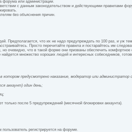
а форума или администрации.
тветствии с данным законодательством и действующими правилами фор
кировать.
телям без объяснения причин.
й. Предполагается, что их не надо предупреждать по 100 раз, и уж тем
сстраивайтесь. Просто перечитайте правила и постарайтесь им следова
, но очевидно, что в такой форме они призваны обеспечить комфортное
 найдется множество хороших людей и интересных собеседников, готовы
, в котором предусмотрено наказание, модератор или администратор
тся аккаунт) один день;
;
яц;
т только после 5 предупреждений (месячной блокировки аккаунта).
м пользователь регистрируется на форуме.