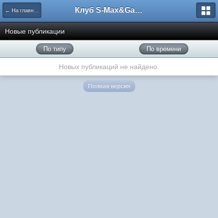
Клуб S-Max&Galaxy
← На главную
Новые публикации
По типу
По времени
Новых публикаций не найдено.
Полная версия