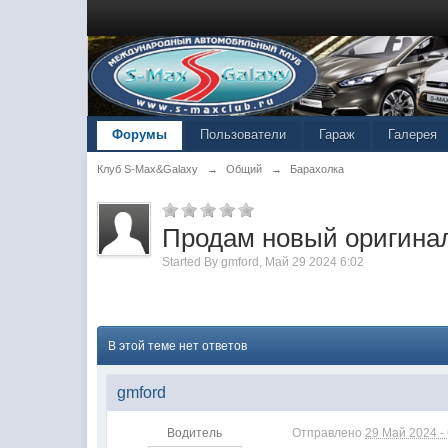
Форумы
Пользователи
Гараж
Галерея
Клуб S-Max&Galaxy
→
Общий
→
Барахолка
Продам новый оригина
Started By
gmford
,
Май 29 2024 6:02
В этой теме нет ответов
gmford
Водитель
Отправлено
29 Май 2024 - 