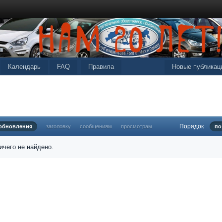
Календарь
FAQ
Правила
Новые публикац
Порядок
 обновления
заголовку
сообщениям
просмотрам
по
ичего не найдено.