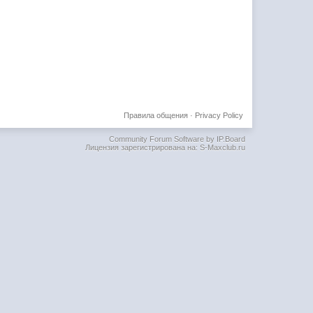
Правила общения
·
Privacy Policy
Community Forum Software by IP.Board
Лицензия зарегистрирована на: S-Maxclub.ru