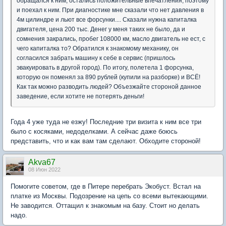
обращался к ним, остались положительные впечатления, поэтому
и поехал к ним. При диагностике мне сказали что нет давления в
4м цилиндре и льют все форсунки.... Сказали нужна капиталка
двигателя, цена 200 тыс. Денег у меня таких не было, да и
сомнения закрались, пробег 108000 км, масло двигатель не ест, с
чего капиталка то? Обратился к знакомому механику, он
согласился забрать машину к себе в сервис (пришлось
эвакуировать в другой город). По итогу, полетела 1 форсунка,
которую он поменял за 890 рублей (купили на разборке) и ВСЁ!
Как так можно разводить людей? Объезжайте стороной данное
заведение, если хотите не потерять деньги!
Года 4 уже туда не езжу! Последние три визита к ним все три
было с косяками, недоделками. А сейчас даже боюсь
представить, что и как вам там сделают. Обходите стороной!
Akva67
08 Июн 2022
Помогите советом, где в Питере перебрать Экобуст. Встал на
платке из Москвы. Подозрение на цепь со всеми вытекающими.
Не заводится. Оттащил к знакомым на базу. Стоит но делать
надо.