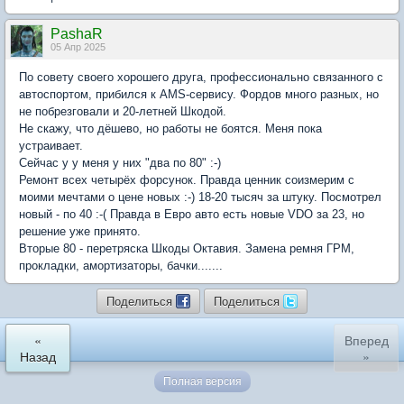
PashaR
05 Апр 2025
По совету своего хорошего друга, профессионально связанного с
автоспортом, прибился к AMS-сервису. Фордов много разных, но
не побрезговали и 20-летней Шкодой.
Не скажу, что дёшево, но работы не боятся. Меня пока
устраивает.
Сейчас у у меня у них "два по 80" :-)
Ремонт всех четырёх форсунок. Правда ценник соизмерим с
моими мечтами о цене новых :-) 18-20 тысяч за штуку. Посмотрел
новый - по 40 :-( Правда в Евро авто есть новые VDO за 23, но
решение уже принято.
Вторые 80 - перетряска Шкоды Октавия. Замена ремня ГРМ,
прокладки, амортизаторы, бачки.......
Поделиться
Поделиться
«
Вперед
Назад
»
Полная версия