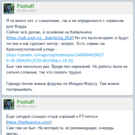
PashaR
09 Июн 2022
Я за много лет, к сожалению, так и не определился с сервисом
для Форда.
Сейчас всё делаю, в основном на Кибальчича
(
https://spb.zoon.ru/...ibalchicha_26d/
) Но это мультисервис и будут
ли они и как сделают мотор - вопрос. Есть сервис на
Краснопутиловской улице -
(https://yandex.ru/maps/org/fordmaster/144009491882/?
ll=30.280924%2C59.863768&z=18.25)
Был там несколько раз. Вроде без нареканий. Но работы были не
сильно сложные, так что сказать трудно.
Гораздо более живые форумы по Мондео-Фокусу. Там можно
поспрашивать.
PashaR
09 Июн 2022
Ещё сегодня слышал отзыв хороший о FT-service
(
https://fordtservice.com/
)
Сам там не был. На моториста, из рекомендации, очередь
месяц...