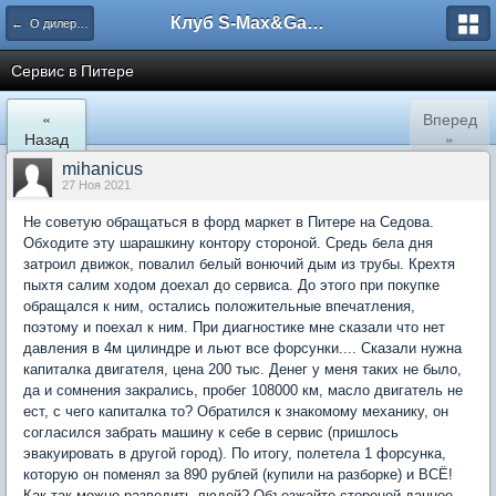
Клуб S-Max&Galaxy
← О дилерах - сервисах
Сервис в Питере
«
Вперед
Назад
»
mihanicus
27 Ноя 2021
Не советую обращаться в форд маркет в Питере на Седова.
Обходите эту шарашкину контору стороной. Средь бела дня
затроил движок, повалил белый вонючий дым из трубы. Крехтя
пыхтя салим ходом доехал до сервиса. До этого при покупке
обращался к ним, остались положительные впечатления,
поэтому и поехал к ним. При диагностике мне сказали что нет
давления в 4м цилиндре и льют все форсунки.... Сказали нужна
капиталка двигателя, цена 200 тыс. Денег у меня таких не было,
да и сомнения закрались, пробег 108000 км, масло двигатель не
ест, с чего капиталка то? Обратился к знакомому механику, он
согласился забрать машину к себе в сервис (пришлось
эвакуировать в другой город). По итогу, полетела 1 форсунка,
которую он поменял за 890 рублей (купили на разборке) и ВСЁ!
Как так можно разводить людей? Объезжайте стороной данное