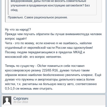
внедорожникам, дабы потом не вносить сомнительные
улучшения в продуманную конструкцию автомобиля? Без
обид.
Правильно. Самое рациональное решение.
Ну что за народ!?
Прежде чем поучать обратили бы лучше вниманиеоткуда человек
вопрос задаёт!
Чита - это по моему, если конечно я не ошибаюсь, наболее
отдалённый от европейской части России наш одноклубник!
Посему людям передвигающимся в пределах МКАД и
московской обл. его вопрос непонятен.
Теперь по существу - Olcher помниться себе поставил
кроссоверовскую резину 215/65 R16, думаю только таким
образом можно наиболее безболезненно увеличить клиренс. Ещё
думаю что пружины и амортизаторы дизельного макса более
жёстки, т.к. расчитаны на большую массу авто, соответсвенно
0,5-1,0 см можешь ими отыграть.
Сергеич
20 Окт 2010