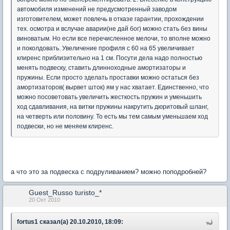
автомобиля изменений не предусмотренный заводом
изготовителем, может повлечь в отказе гарантии, прохождении
тех. осмотра и вслучае аварии(не дай бог) можно стать без вины
виноватым. Но если все перечисленное мелочи, то вполне можно
и поколдовать. Увеличение профиля с 60 на 65 увеличивает
клиренс приблизительно на 1 см. Посути дела надо полностью
менять подвеску, ставить длинноходные амортизаторы и
пружины. Если просто зделать проставки можно остаться без
амортизаторов( вырвет шток) ям у нас хватает. Единственно, что
можно посоветовать увеличить жесткость пружин и уменьшить
ход сдавливания, на витки пружины накрутить дюритовый шланг,
на четверть или половину. То есть мы тем самым уменьшаем ход
подвески, но не меняем клиренс.
а что это за подвеска с подруливанием? можно поподробней?
Guest_Russo turisto_*
20 Окт 2010
fortus1 сказал(а) 20.10.2010, 18:09: