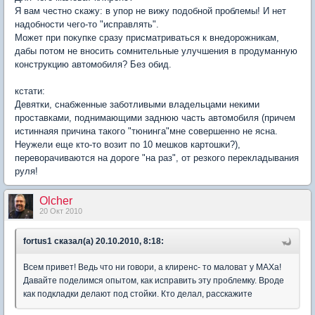
Я вам честно скажу: в упор не вижу подобной проблемы! И нет
надобности чего-то "исправлять".
Может при покупке сразу присматриваться к внедорожникам,
дабы потом не вносить сомнительные улучшения в продуманную
конструкцию автомобиля? Без обид.
кстати:
Девятки, снабженные заботливыми владельцами некими
проставками, поднимающими заднюю часть автомобиля (причем
истиннаяя причина такого "тюнинга"мне совершенно не ясна.
Неужели еще кто-то возит по 10 мешков картошки?),
переворачиваются на дороге "на раз", от резкого перекладывания
руля!
Olcher
20 Окт 2010
fortus1 сказал(а) 20.10.2010, 8:18:
Всем привет! Ведь что ни говори, а клиренс- то маловат у MAXa!
Давайте поделимся опытом, как исправить эту проблемку. Вроде
как подкладки делают под стойки. Кто делал, расскажите