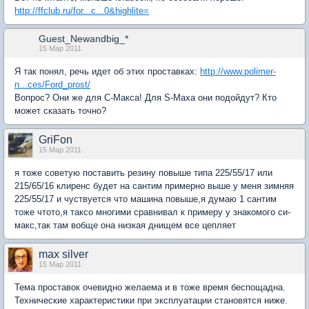
http://ffclub.ru/for...c...0&highlite=
Guest_Newandbig_*
15 Мар 2011
Я так понял, речь идет об этих проставках:
http://www.polimer-
n...ces/Ford_prost/
Вопрос? Они же для C-Макса! Для S-Maxа они подойдут? Кто
может сказать точно?
GriFon
15 Мар 2011
я тоже советую поставить резину повыше типа 225/55/17 или
215/65/16 клиренс будет на сантим примерно выше у меня зимняя
225/55/17 и чуствуется что машина повыше,я думаю 1 сантим
тоже чтото,я таксо многими сравнивал к примеру у знакомого си-
макс,так там вобще она низкая днищем все цепляет
max silver
15 Мар 2011
Тема проставок очевидно желаема и в тоже время беспощадна.
Технические характеристики при эксплуатации становятся ниже.