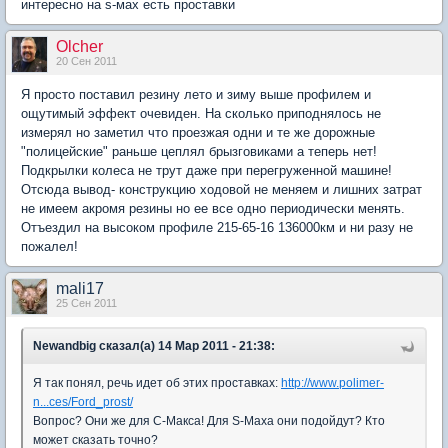
интересно на s-мах есть проставки
Olcher
20 Сен 2011
Я просто поставил резину лето и зиму выше профилем и
ощутимый эффект очевиден. На сколько приподнялось не
измерял но заметил что проезжая одни и те же дорожные
"полицейские" раньше цеплял брызговиками а теперь нет!
Подкрылки колеса не трут даже при перегруженной машине!
Отсюда вывод- конструкцию ходовой не меняем и лишних затрат
не имеем акромя резины но ее все одно периодически менять.
Отъездил на высоком профиле 215-65-16 136000км и ни разу не
пожалел!
mali17
25 Сен 2011
Newandbig сказал(а) 14 Мар 2011 - 21:38:
Я так понял, речь идет об этих проставках:
http://www.polimer-
n...ces/Ford_prost/
Вопрос? Они же для C-Макса! Для S-Maxа они подойдут? Кто
может сказать точно?