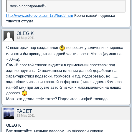
можно поподробней?
http://www.autorevie...um178/ford3.htm
Корни нашей подвески
тянутся оттуда
OLEG K
13 Мар 2011
С некоторых пор озадачился
вопросом увеличения клиренса
или хотя бы приподнятия задней части своего Макса (думаю на
~30мм).
Самый простой способ видится в применении проставок под
задние пружины. О возможном влиянии данной доработки на
характеристики подвески, тормозов и т.д. подозреваю, но ......
задолбали чирканья кроштейна фаркопа (ниже заднего бампера
на ~50 мм) при загрузке авто близкой к максимальной на наших
дорогах
.
Мож. кто делал себе такое? Поделитесь инфой господа
FACET
13 Мар 2011
OLEG K
Вот почитайте, меньше классом, но обсосали хорошо.