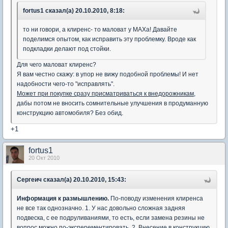
fortus1 сказал(а) 20.10.2010, 8:18:
то ни говори, а клиренс- то маловат у MAXa! Давайте
поделимся опытом, как исправить эту проблемку. Вроде как
подкладки делают под стойки.
Для чего маловат клиренс?
Я вам честно скажу: в упор не вижу подобной проблемы! И нет
надобности чего-то "исправлять".
Может при покупке сразу присматриваться к внедорожникам
,
дабы потом не вносить сомнительные улучшения в продуманную
конструкцию автомобиля? Без обид.
+1
fortus1
20 Окт 2010
Сергеич сказал(а) 20.10.2010, 15:43:
Информация к размышлению.
По-поводу изменения клиренса
не все так однозначно. 1. У нас довольно сложная задняя
подвеска, с ее подруливаниями, то есть, если замена резины не
вопрос можно по-эксперементировать. 2. Внесение в конструкцию