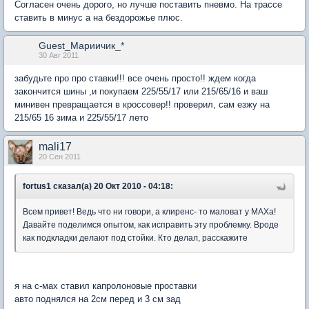
Согласен очень дорого, но лучше поставить пневмо. На трассе
ставить в минус а на бездорожье плюс.
Guest_Мариичик_*
30 Авг 2011
забудьте про про ставки!!! все очень просто!! ждем когда
закончится шины ,и покупаем 225/55/17 или 215/65/16 и ваш
минивен превращается в кроссовер!! проверил, сам езжу на
215/65 16 зима и 225/55/17 лето
mali17
20 Сен 2011
fortus1 сказал(а) 20 Окт 2010 - 04:18:
Всем привет! Ведь что ни говори, а клиренс- то маловат у MAXa!
Давайте поделимся опытом, как исправить эту проблемку. Вроде
как подкладки делают под стойки. Кто делал, расскажите
я на с-мах ставил капролоновые проставки
авто поднялся на 2см перед и 3 см зад