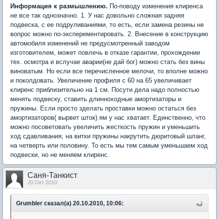
Информация к размышлению.
По-поводу изменения клиренса
не все так однозначно. 1. У нас довольно сложная задняя
подвеска, с ее подруливаниями, то есть, если замена резины не
вопрос можно по-эксперементировать. 2. Внесение в конструкцию
автомобиля изменений не предусмотренный заводом
изготовителем, может повлечь в отказе гарантии, прохождении
тех. осмотра и вслучае аварии(не дай бог) можно стать без вины
виноватым. Но если все перечисленное мелочи, то вполне можно
и поколдовать. Увеличение профиля с 60 на 65 увеличивает
клиренс приблизительно на 1 см. Посути дела надо полностью
менять подвеску, ставить длинноходные амортизаторы и
пружины. Если просто зделать проставки можно остаться без
амортизаторов( вырвет шток) ям у нас хватает. Единственно, что
можно посоветовать увеличить жесткость пружин и уменьшить
ход сдавливания, на витки пружины накрутить дюритовый шланг,
на четверть или половину. То есть мы тем самым уменьшаем ход
подвески, но не меняем клиренс.
Саня-Танкист
20 Окт 2010
Grumbler сказал(а) 20.10.2010, 10:06: