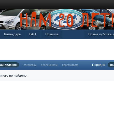
Календарь
FAQ
Правила
Новые публикац
Порядок
 обновления
заголовку
сообщениям
просмотрам
по
ичего не найдено.