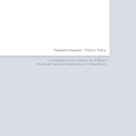
Правила общения
·
Privacy Policy
Community Forum Software by IP.Board
Лицензия зарегистрирована на: S-Maxclub.ru