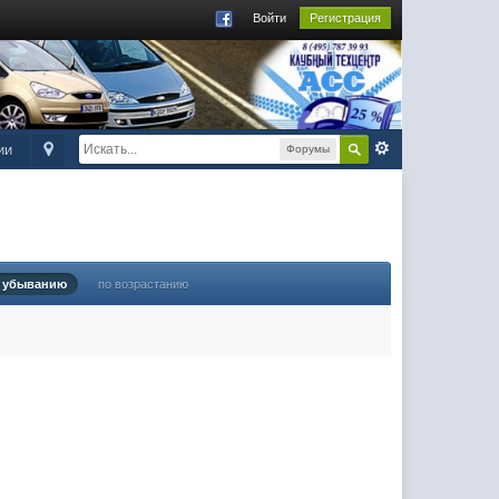
Войти
Регистрация
ии
Форумы
 убыванию
по возрастанию