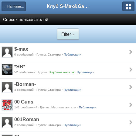
Клуб S-Max&Galaxy
← На главную
Список пользователей
Filter »
$-max
0 сообщений · Группа:
Стажеры
·
Публикации
*ЯR*
52 сообщений · Группа:
Клубные жители
·
Публикации
-Borman-
4 сообщений · Группа:
Стажеры
·
Публикации
00 Guns
141 сообщений · Группа: Местные жители ·
Публикации
001Roman
2 сообщений · Группа:
Стажеры
·
Публикации