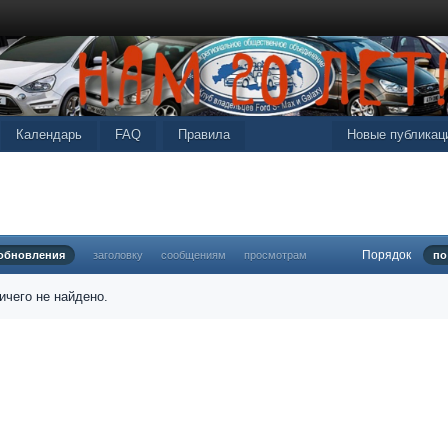
Календарь
FAQ
Правила
Новые публикац
Порядок
 обновления
заголовку
сообщениям
просмотрам
по
ичего не найдено.