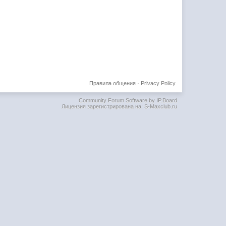
Правила общения
·
Privacy Policy
Community Forum Software by IP.Board
Лицензия зарегистрирована на: S-Maxclub.ru