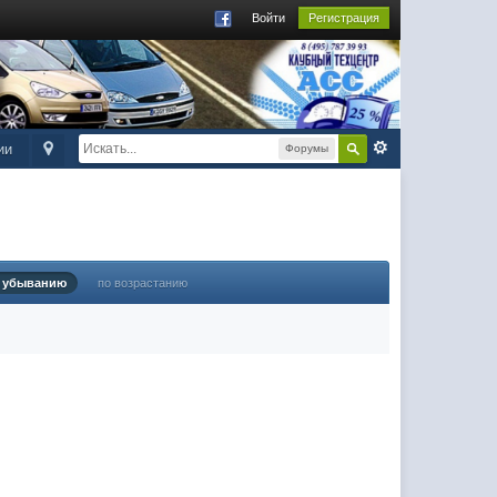
Войти
Регистрация
ии
Форумы
 убыванию
по возрастанию