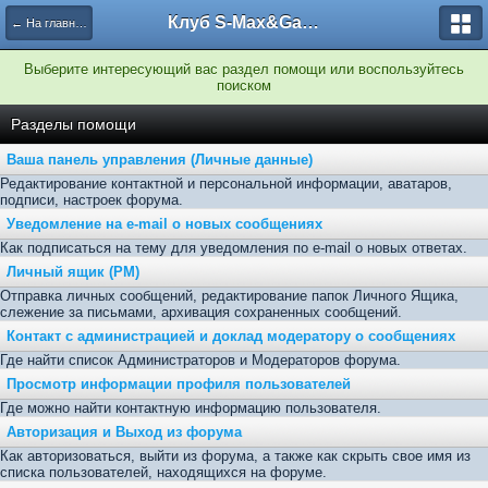
Клуб S-Max&Galaxy
← На главную
Выберите интересующий вас раздел помощи или воспользуйтесь
поиском
Разделы помощи
Ваша панель управления (Личные данные)
Редактирование контактной и персональной информации, аватаров,
подписи, настроек форума.
Уведомление на e-mail о новых сообщениях
Как подписаться на тему для уведомления по e-mail о новых ответах.
Личный ящик (PM)
Отправка личных сообщений, редактирование папок Личного Ящика,
слежение за письмами, архивация сохраненных сообщений.
Контакт с администрацией и доклад модератору о сообщениях
Где найти список Администраторов и Модераторов форума.
Просмотр информации профиля пользователей
Где можно найти контактную информацию пользователя.
Авторизация и Выход из форума
Как авторизоваться, выйти из форума, а также как скрыть свое имя из
списка пользователей, находящихся на форуме.