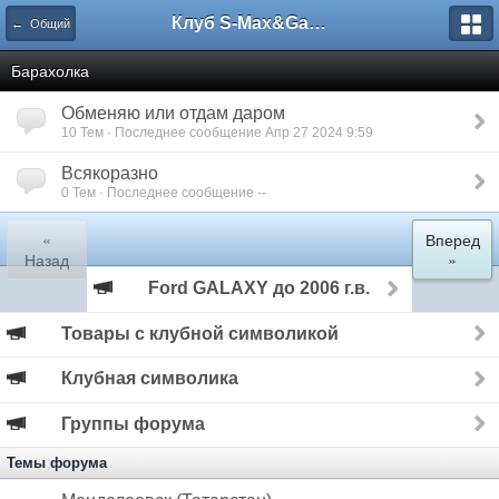
Клуб S-Max&Galaxy
← Общий
Барахолка
Обменяю или отдам даром
10 Тем · Последнее сообщение Апр 27 2024 9:59
Всякоразно
0 Тем · Последнее сообщение --
«
Вперед
Назад
»
Ford GALAXY до 2006 г.в.
Товары с клубной символикой
Клубная символика
Группы форума
Темы форума