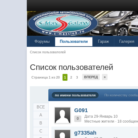
Форумы
Пользователи
Гараж
Галерея
Список пользователей
Список пользователей
ВПЕРЕД
»
Страница 1 из 20
1
2
3
по имени пользователя
По количеству сооб
ВСЕ
G091
A
Дата 29-Январь 10
0
Местные жители · 18 сообще
B
C
g7335ah