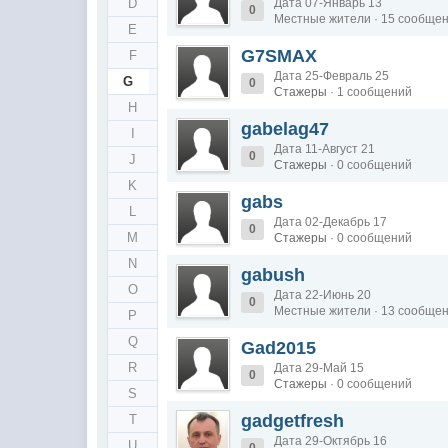
D
Дата 07-Январь 13
0
Местные жители · 15 сообще
E
G7SMAX
F
Дата 25-Февраль 25
G
0
Стажеры
· 1 сообщений
H
gabelag47
I
Дата 11-Август 21
0
J
Стажеры
· 0 сообщений
K
gabs
L
Дата 02-Декабрь 17
0
M
Стажеры
· 0 сообщений
N
gabush
O
Дата 22-Июнь 20
0
Местные жители · 13 сообще
P
Q
Gad2015
R
Дата 29-Май 15
0
Стажеры
· 0 сообщений
S
gadgetfresh
T
Дата 29-Октябрь 16
U
0