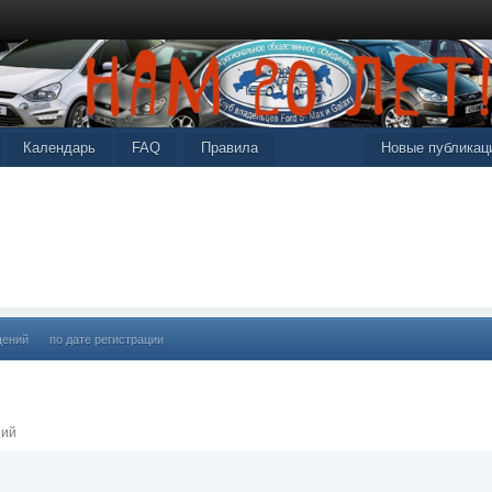
Календарь
FAQ
Правила
Новые публикац
щений
по дате регистрации
ний