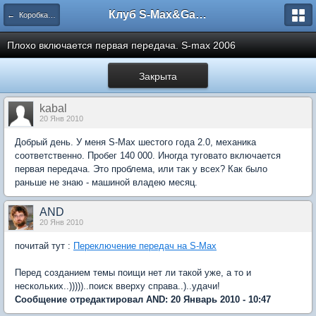
Клуб S-Max&Galaxy
← Коробка передач, сцепление
Плохо включается первая передача. S-max 2006
Закрыта
kabal
20 Янв 2010
Добрый день. У меня S-Max шестого года 2.0, механика
соответственно. Пробег 140 000. Иногда туговато включается
первая передача. Это проблема, или так у всех? Как было
раньше не знаю - машиной владею месяц.
AND
20 Янв 2010
почитай тут :
Переключение передач на S-Max
Перед созданием темы поищи нет ли такой уже, а то и
нескольких..)))))..поиск вверху справа..)..удачи!
Сообщение отредактировал AND: 20 Январь 2010 - 10:47