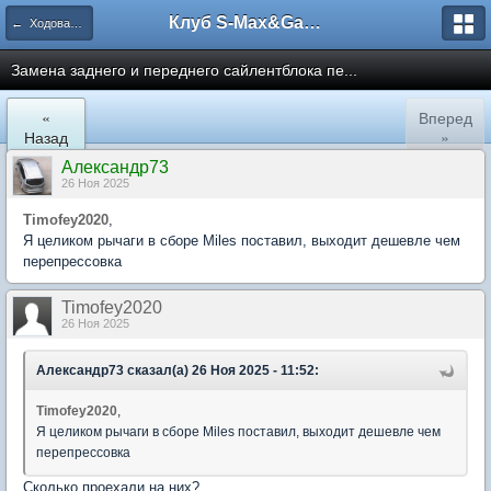
Клуб S-Max&Galaxy
← Ходовая, рулевое управление, тормоза
Замена заднего и переднего сайлентблока пе...
«
Вперед
Назад
»
Александр73
26 Ноя 2025
Timofey2020
,
Я целиком рычаги в сборе Miles поставил, выходит дешевле чем
перепрессовка
Timofey2020
26 Ноя 2025
Александр73 сказал(а) 26 Ноя 2025 - 11:52:
Timofey2020
,
Я целиком рычаги в сборе Miles поставил, выходит дешевле чем
перепрессовка
Сколько проехали на них?