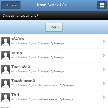
Клуб S-Max&Galaxy
← На главную
Список пользователей
Filter »
т840ка
0 сообщений · Группа:
Стажеры
·
Публикации
тагир
0 сообщений · Группа:
Стажеры
·
Публикации
Талянбай
0 сообщений · Группа:
Стажеры
·
Публикации
Тамбовский
7 сообщений · Группа: Местные жители ·
Публикации
ТАН
6 сообщений · Группа:
Клубные жители
·
Публикации