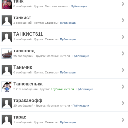
танк
0 сообщений · Группа: Местные жители ·
Публикации
танкист
2 сообщений · Группа:
Стажеры
·
Публикации
ТАНКИСТ611
1 сообщений · Группа:
Стажеры
·
Публикации
танковед
65 сообщений · Группа: Местные жители ·
Публикации
Таньчик
0 сообщений · Группа:
Стажеры
·
Публикации
Танюшенька
2 205 сообщений · Группа:
Клубные жители
·
Публикации
тараканофф
25 сообщений · Группа: Местные жители ·
Публикации
тарас
1 сообщений · Группа:
Стажеры
·
Публикации