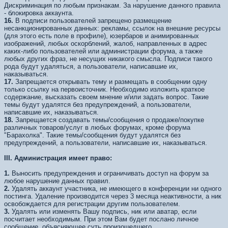
Дискриминация по любым признакам. За нарушение данного правила
- блокировка аккаунта.
16.
В подписи пользователей запрещено размещение
несанкционированных данных: рекламы, ссылок на внешние ресурсы
(для этого есть поле в профиле), юзербаров и анимированных
изображений, любых оскорблений, жалоб, направленных в адрес
каких-либо пользователей или администрации форума, а также
любых других фраз, не несущих никакого смысла. Подписи такого
рода будут удаляться, а пользователи, написавшие их,
наказываться.
17.
Запрещается открывать тему и размещать в сообщении одну
только ссылку на первоисточник. Необходимо изложить краткое
содержание, высказать своем мнение и/или задать вопрос. Такие
темы будут удалятся без предупреждений, а пользователи,
написавшие их, наказываться.
18.
Запрещается создавать темы/сообщения о продаже/покупке
различных товаров/услуг в любых форумах, кроме форума
"Барахолка". Такие темы/сообщения будут удалятся без
предупреждений, а пользователи, написавшие их, наказываться.
III.
Администрация имеет право:
1.
Выносить предупреждения и ограничивать доступ на форум за
любое нарушение данных правил.
2.
Удалять аккаунт участника, не имеющего в конференции ни одного
постинга. Удаление производится через 3 месяца неактивности, а ник
освобождается для регистрации другим пользователем.
3.
Удалять или изменять Вашу подпись, ник или аватар, если
посчитает необходимым. При этом Вам будет послано личное
сообщение, объясняющее суть произошедшего.