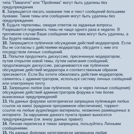
типа "Памагите" или "Проблема" могут быть удалены без
предупреждения.
8.
Запрещается писать название тем и текст сообщений большими
буквами. Такие темы или сообщения могут быть удалены без
предупреждения.
9.
Будьте терпеливы, ожидая ответов на заданные вопросы.
Разрешается поднимать темы не чаще одного раза в неделю. В
противном случае Ваши сообщения или тема могут быть удалены, а
Вы будете наказаны.
10.
Запрещается публичное обсуждение действий модераторов. Если
Вы не согласны с действиями модератора, обсудите с ним это
посредством личных сообщений.
11.
Попытки продолжить дискуссию, пресеченную модератором,
путем открытия новой темы, путем написания сообщений,
продолжающих дискуссию, расцениваются как публичное
обсуждение действий модератора и соответственным образом
пресекаются. Если Вы хотите обжаловать действия модераторов,
свяжитесь с администратором, используя систему личных сообщений
или электронную почту.
12.
Запрещено любое (как публичное, так и через личные сообщения)
обсуждение действий администраторов форума и тем более
вынесенных предупреждений!
13.
На данных форумах категорически запрещена публикация любых
ссылок на warez (краденое программное обеспечение), торрент-
ссылок на любые аудио/видео материалы, незаконно размещенных в
интернете. За нарушение данного пункта правил выносится
предупреждение (см. внизу данных правил)
14.
Личная переписка в темах запрещена, пользуйтесь Личными
сообщениями.
15.
На данных форумах категорически запрещена любая