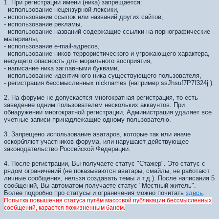
1. При регистрации имени (ника) запрещается:
- использование нецензурной лексики,
- использование ссылок или названий других сайтов,
- использование рекламы,
- использование названий содержащие ссылки на порнографические
материалы,
- использование e-mail-адресов,
- использование ников террористического и угрожающего характера,
несущего опасность для морального восприятия,
- написание ника заглавными буквами,
- использование идентичного ника существующего пользователя,
- регистрация бессмысленных nicknames (например ssJhsuf7Р7f324j ).
2. На форуме не допускается многократная регистрация, то есть
заведение одним пользователем нескольких аккаунтов. При
обнаружении многократной регистрации, Администрация удаляет все
учетные записи принадлежащие одному пользователю.
3. Запрещено использование аватаров, которые так или иначе
оскорбляют участников форума, или нарушают действующее
законодательство Российской Федерации.
4. После регистрации, Вы получаете статус "Стажер". Это статус с
рядом ограничений (не показываются аватары, смайлы, не работают
личные сообщения, нельзя создавать темы и т.д.). После написания 5
сообщений, Вы автоматом получаете статус "Местный житель".
Более подробно про статусы и ограничения можно почитать
здесь
.
Попытка повышения статуса путём массовой публикации бессмысленных
сообщений, карается пожизненным баном.