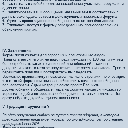
4.
Наказывать в любой форме за оскорбление участника форума или
администрации.
5.
Редактировать ваши сообщения, названия тем в соответствии с
данным законодательством и действующими правилами форума.
6.
Удалять провокационные сообщения, а их автора блокировать.
7.
Отключать доступ к форуму определенным пользователям без
объяснения причин.
IV.
Заключение
Форум предназначен для взрослых и сознательных людей.
Предполагается, что их не надо предупреждать по 100 раз, и уж тем
более требовать каких-то извинений или обещаний. Если вы
допустили какое-то мелкое нарушение — не расстраивайтесь. Просто
перечитайте правила и постарайтесь им следовать.
Возможно, правила могут показаться излишне строгими, но очевидно,
что в такой форме они призваны обеспечить комфортное общение
пользователям. Администрация сайта просит Вас быть
дружелюбными в общении, и тогда на форуме найдется множество
хороших людей и интересных собеседников, готовых помочь, а Вы
сразу найдете друзей и единомышленников.
V. Градация нарушений
?
За одно нарушения любого из пункта правил общения, в котором
предусмотрено наказание, модератор или администратор ставит
предупреждение 20%.
Если пользователь набирает: