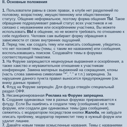
II. Основные положения
1.
Пользователи равны в своих правах, в клубе нет разделений по
половому, возрастному, имущественному или общественному
статусу. Общение неформальное, поэтому форма общения
ТЫ
. Такое
обращение подразумевает равный статус всех участников и не
связано с неуважением или оскорблением участника, Вы можете
использовать
ВЫ
в общении, но не можете требовать по отношению к
себе подобного. Человек сам выбирает форму обращения в
зависимости от своих внутренних ощущений.
2.
Перед тем, как создать тему или написать сообщение, убедитесь
что нет похожей темы (темы, с таким же названием) или сообщения,
воспользовавшись поиском. Создавайте темы в форумах
соответствующей тематики.
3.
На Форуме запрещаются нецензурные выражения и оскорбления, а
также хамство и неуважительное отношение к участникам
конференции. Замена матерных выражений на сокращения, клоны
(часть слова заменена символами "*", "." и т.п.) запрещена. За
нарушение данного пункта правил выносится предупреждение (см.
внизу данных правил)
4.
Флуд на Форуме запрещён. Для флуда отведён специальный
раздел ОФФ.
5.
Несанкционированная
Реклама на Форуме запрещена
.
6.
Создание одинаковых тем в разных форумах приравнивается к
флуду. Если Вы ошиблись и создали тему (сообщение) не в том
форуме, или создали две одинаковых темы (два сообщения),
свяжитесь с модератором посредством кнопки
Жалоба
, не забудьте
описать проблему, модератор переместит тему в нужный форум или
удалит лишнее.
7.
Давайте новым темам осмысленные названия. Темы с названиями