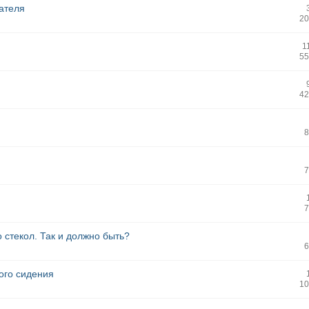
ателя
20
1
55
42
8
7
7
стекол. Так и должно быть?
6
ого сидения
10