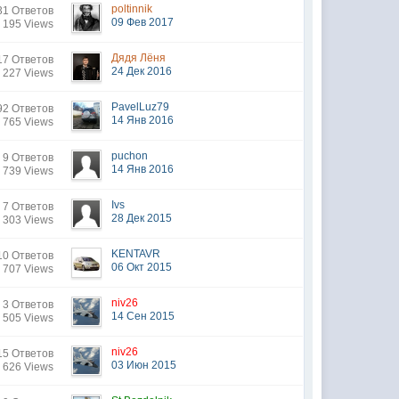
poltinnik
31 Ответов
09 Фев 2017
 195 Views
Дядя Лёня
17 Ответов
24 Дек 2016
 227 Views
PavelLuz79
92 Ответов
14 Янв 2016
 765 Views
puchon
9 Ответов
14 Янв 2016
 739 Views
Ivs
7 Ответов
28 Дек 2015
 303 Views
KENTAVR
10 Ответов
06 Окт 2015
 707 Views
niv26
3 Ответов
14 Сен 2015
 505 Views
niv26
15 Ответов
03 Июн 2015
 626 Views