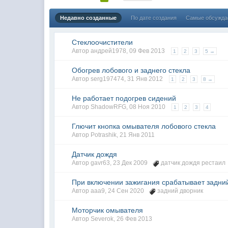
Недавно созданные
По дате создания
Самые обсужд
Стеклоочистители
Автор
андрей1978
,
09 Фев 2013
1
2
3
5 →
Обогрев лобового и заднего стекла
Автор
serg197474
,
31 Янв 2012
1
2
3
8 →
Не работает подогрев сидений
Автор
ShadowRFG
,
08 Ноя 2010
1
2
3
4
Глючит кнопка омывателя лобового стекла
Автор
Potrashik
,
21 Янв 2011
Датчик дождя
Автор
gavr63
,
23 Дек 2009
датчик дождя рестаил
При включении зажигания срабатывает задни
Автор
aaa9
,
24 Сен 2020
задний дворник
Моторчик омывателя
Автор
Severok
,
26 Фев 2013