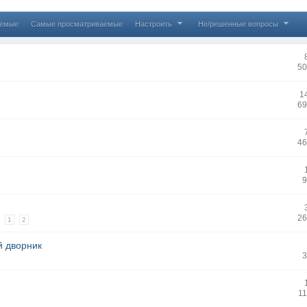
аемые
Самые просматриваемые
Настроить
Не/решенные вопросы
50
1
69
46
9
26
1
2
й дворник
3
11