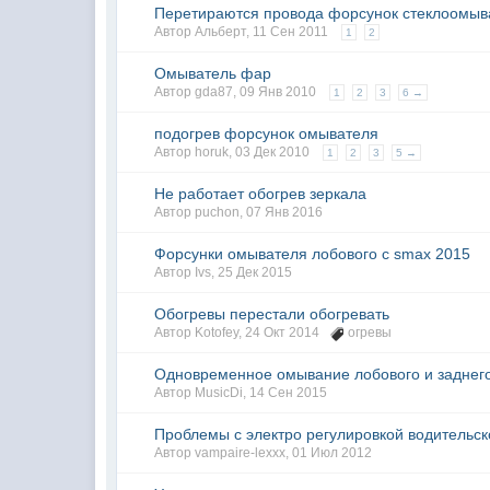
Перетираются провода форсунок стеклоомыв
Автор
Альберт
,
11 Сен 2011
1
2
Омыватель фар
Автор gda87,
09 Янв 2010
1
2
3
6 →
подогрев форсунок омывателя
Автор
horuk
,
03 Дек 2010
1
2
3
5 →
Не работает обогрев зеркала
Автор
puchon
,
07 Янв 2016
Форсунки омывателя лобового с smax 2015
Автор
Ivs
,
25 Дек 2015
Обогревы перестали обогревать
Автор
Kotofey
,
24 Окт 2014
огревы
Одновременное омывание лобового и заднего 
Автор
MusicDi
,
14 Сен 2015
Проблемы с электро регулировкой водительск
Автор
vampaire-lexxx
,
01 Июл 2012