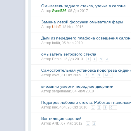
Омыватель заднего стекла, утечка в салоне.
Автор
Sven536
,
08 Дек 2017
Замена левой форсунки омывателя фары
Автор
Udaff
,
18 Июн 2015
Дым из переднего плафона освещения салон
Автор
bat0r
,
05 Мар 2019
омыватель ветрового стекла
Автор
Denis
,
13 Дек 2013
1
2
3
4
Самостоятельная установка подогрева сиден
Автор
vova
,
31 Окт 2009
1
2
3
14 →
внезапно умерли передние дворники
Автор
sergeimank
,
04 Июл 2018
Подогрев лобового стекла. Работает наполов
Автор mik5464,
26 Окт 2010
1
2
3
6 →
Вентиляция сидений
Автор
AND
,
07 Мар 2012
1
2