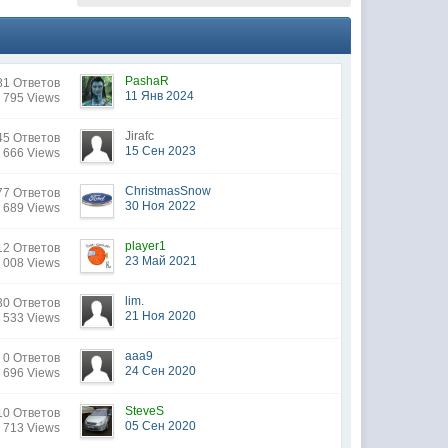
PashaR
81 Ответов
11 Янв 2024
 795 Views
Jirafc
45 Ответов
15 Сен 2023
 666 Views
ChristmasSnow
77 Ответов
30 Ноя 2022
 689 Views
player1
12 Ответов
23 Май 2021
 008 Views
lim.
30 Ответов
21 Ноя 2020
 533 Views
aaa9
0 Ответов
24 Сен 2020
 696 Views
SteveS
10 Ответов
05 Сен 2020
 713 Views