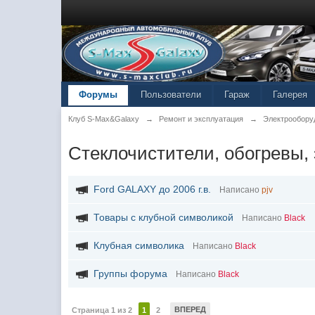
Форумы
Пользователи
Гараж
Галерея
Клуб S-Max&Galaxy
→
Ремонт и эксплуатация
→
Электрообору
Стеклочистители, обогревы,
Ford GALAXY до 2006 г.в.
Написано
pjv
Товары с клубной символикой
Написано
Black
Клубная символика
Написано
Black
Группы форума
Написано
Black
ВПЕРЕД
Страница 1 из 2
1
2