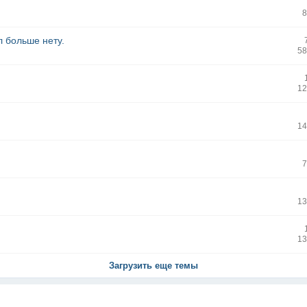
8
л больше нету.
58
12
14
7
13
13
Загрузить еще темы