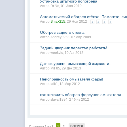
Установка штатного попогрева
Автор
Dr.No
,
01 Июл 2010
Автоматический обогрев стёкол .Помогите, си
Автор
Smax215
,
29 Ноя 2012
1
2
3
4
Обогрев заднего стекла
Автор
Andrey3953
,
07 Апр 2009
Задний дворник перестал работать!
Автор weekvic,
10 Авг 2012
Датчик уровня омывающей жидкости...
Автор
MiF85
,
29 Дек 2013
Неисправность омывателя фары!
Автор
talk1
,
18 Мар 2012
как включить обогрев форсунов омывателя
Автор
slavaf1994
,
27 Янв 2012
ВПЕРЕД
Страница 1 из 2
1
2