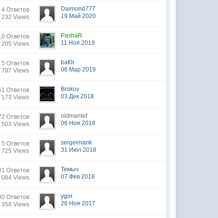
Daimond777
4 Ответов
19 Май 2020
 232 Views
PashaR
10 Ответов
11 Ноя 2019
 205 Views
bat0r
5 Ответов
06 Мар 2019
 797 Views
Brokov
61 Ответов
03 Дек 2018
 173 Views
oldmantef
72 Ответов
06 Ноя 2018
 503 Views
sergeimank
5 Ответов
31 Июл 2018
 725 Views
Темыч
01 Ответов
07 Фев 2018
 084 Views
ygor
30 Ответов
26 Ноя 2017
 358 Views