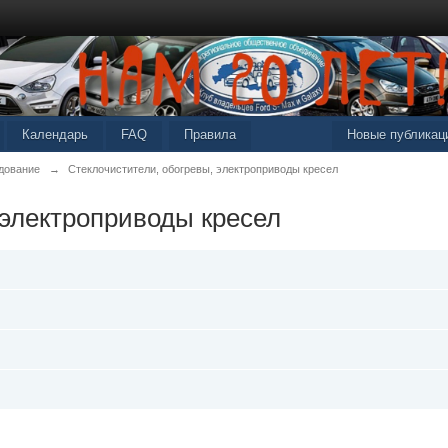
Календарь
FAQ
Правила
Новые публикац
дование
→
Стеклочистители, обогревы, электроприводы кресел
 электроприводы кресел