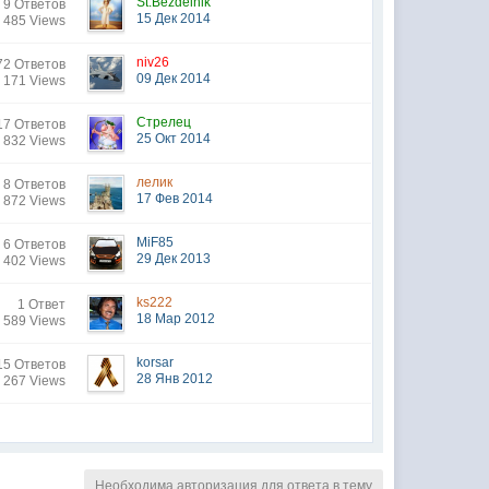
St.Bezdelnik
9 Ответов
15 Дек 2014
 485 Views
niv26
72 Ответов
09 Дек 2014
 171 Views
Стрелец
17 Ответов
25 Окт 2014
 832 Views
лелик
8 Ответов
17 Фев 2014
 872 Views
MiF85
6 Ответов
29 Дек 2013
 402 Views
ks222
1 Ответ
18 Мар 2012
 589 Views
korsar
15 Ответов
28 Янв 2012
 267 Views
Необходима авторизация для ответа в тему