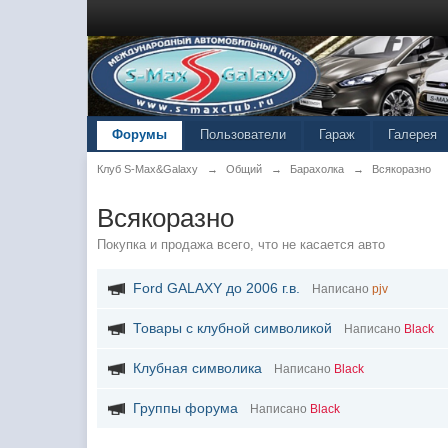
Форумы
Пользователи
Гараж
Галерея
Клуб S-Max&Galaxy
→
Общий
→
Барахолка
→
Всякоразно
Всякоразно
Покупка и продажа всего, что не касается авто
Ford GALAXY до 2006 г.в.
Написано
pjv
Товары с клубной символикой
Написано
Black
Клубная символика
Написано
Black
Группы форума
Написано
Black