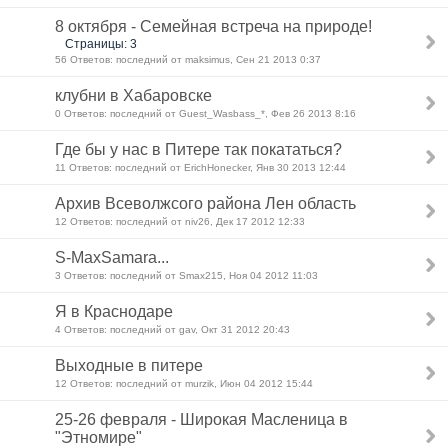
8 октября - Семейная встреча на природе!
Страницы: 3
56 Ответов: последний от maksimus, Сен 21 2013 0:37
клубни в Хабаровске
0 Ответов: последний от Guest_Wasbass_*, Фев 26 2013 8:16
Где бы у нас в Питере так покататься?
11 Ответов: последний от ErichHonecker, Янв 30 2013 12:44
Архив Всеволжсого района Лен область
12 Ответов: последний от niv26, Дек 17 2012 12:33
S-MaxSamara...
3 Ответов: последний от Smax215, Ноя 04 2012 11:03
Я в Краснодаре
4 Ответов: последний от gav, Окт 31 2012 20:43
Выходные в питере
12 Ответов: последний от murzik, Июн 04 2012 15:44
25-26 февраля - Широкая Масленица в
"Этномире"