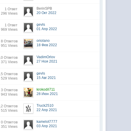
BerinSPB
1 Ответ
20 Окт 2022
 296 Views
gevls
1 Ответ
01 Апр 2022
 969 Views
oriolano
8 Ответов
18 Фев 2022
 951 Views
VadimOrlov
10 Ответов
27 Ноя 2021
 371 Views
gevls
15 Ответов
15 Авг 2021
 529 Views
krokodil711
3 Ответов
28 Июн 2021
 943 Views
Truck2510
12 Ответов
22 Апр 2021
 515 Views
kamelot7777
0 Ответов
03 Апр 2021
 351 Views