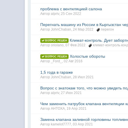
проблема с вентиляцией салона
Автор
alpriv
,
25 Сен 2022
Перегнать машину из России в Кыргызстан че
Автор
JohnChaban
,
24 Мар 2022
перегон
Климат-контроль. Дует заборт
ВОПРОС РЕШЕН
Автор
oriolano
,
07 Фев 2022
климат-контроль кон
Холостые обороты
ВОПРОС РЕШЕН
Автор
_Ford_
,
02 Авг 2016
1,5 года в гараже
Автор
JohnChaban
,
28 Июл 2021
Вопрос с знатокам того, что можно увидеть п
Автор
alpriv
,
27 Июн 2021
Чем заменить патрубок клапана вентиляции ка
Автор
AHTOXA
,
19 Апр 2021
Замена клапана заливной горловины топливно
Автор
kamelot7777
,
03 Апр 2021