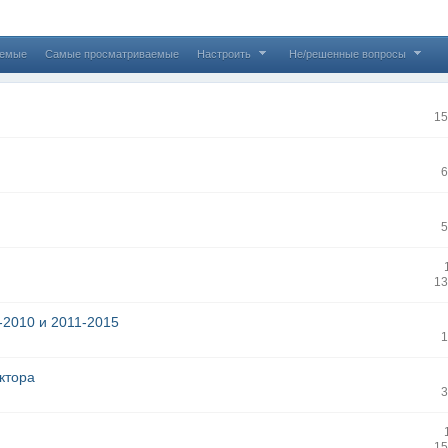
аемые
Самые просматриваемые
Настроить
Не/решенные вопросы
15
6
7
5
13
-2010 и 2011-2015
1
ктора
3
15