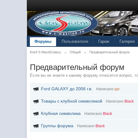
Форумы
Пользователи
Гараж
Галерея
Клуб S-Max&Galaxy
→
Общий
→
Предварительный форум
Предварительный форум
Если вы не знаете к какому форуму относится вопрос, т
Ford GALAXY до 2006 г.в.
Написано
pjv
Товары с клубной символикой
Написано
Black
Клубная символика
Написано
Black
Группы форума
Написано
Black