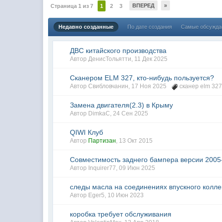
ВПЕРЕД
»
Страница 1 из 7
1
2
3
Недавно созданные
По дате создания
Самые обсужд
ДВС китайского производства
Автор
ДенисТольятти
,
11 Дек 2025
Сканером ELM 327, кто-нибудь пользуется?
Автор
Свибловчанин
,
17 Ноя 2025
сканер elm 32
Замена двигателя(2.3) в Крыму
Автор
DimkaC
,
24 Сен 2025
QIWI Клуб
Автор
Партизан
,
13 Окт 2015
Совместимость заднего бампера версии 2005
Автор
Inquirer77
,
09 Июн 2025
следы масла на соединениях впускного колле
Автор
Eger5
,
10 Июн 2023
коробка требует обслуживания