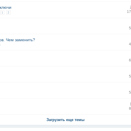
 ключи
17
1
2
5
ов. Чем заменить?
4
в
6
5
5
8
Загрузить еще темы