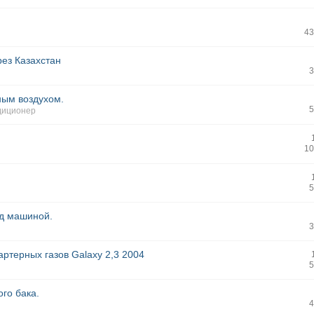
43
рез Казахстан
3
ным воздухом.
5
диционер
10
5
од машиной.
3
ртерных газов Galaxy 2,3 2004
5
го бака.
4