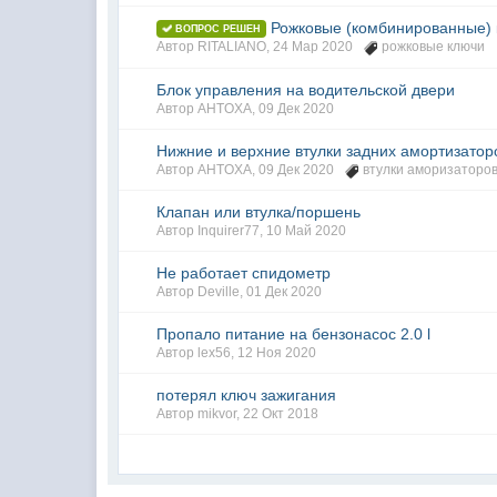
Рожковые (комбинированные)
ВОПРОС РЕШЕН
Автор
RITALIANO
,
24 Мар 2020
рожковые ключи
Блок управления на водительской двери
Автор
AHTOXA
,
09 Дек 2020
Нижние и верхние втулки задних амортизатор
Автор
AHTOXA
,
09 Дек 2020
втулки аморизаторо
Клапан или втулка/поршень
Автор
Inquirer77
,
10 Май 2020
Не работает спидометр
Автор
Deville
,
01 Дек 2020
Пропало питание на бензонасос 2.0 l
Автор
lex56
,
12 Ноя 2020
потерял ключ зажигания
Автор
mikvor
,
22 Окт 2018