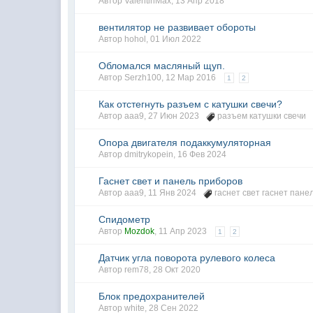
Автор
ValentinMax
,
13 Апр 2018
вентилятор не развивает обороты
Автор
hohol
,
01 Июл 2022
Обломался масляный щуп.
Автор
Serzh100
,
12 Мар 2016
1
2
Как отстегнуть разъем с катушки свечи?
Автор
aaa9
,
27 Июн 2023
разъем катушки свечи
Опора двигателя подаккумуляторная
Автор
dmitrykopein
,
16 Фев 2024
Гаснет свет и панель приборов
Автор
aaa9
,
11 Янв 2024
гаснет свет гаснет пане
Спидометр
Автор
Mozdok
,
11 Апр 2023
1
2
Датчик угла поворота рулевого колеса
Автор
rem78
,
28 Окт 2020
Блок предохранителей
Автор
white
,
28 Сен 2022