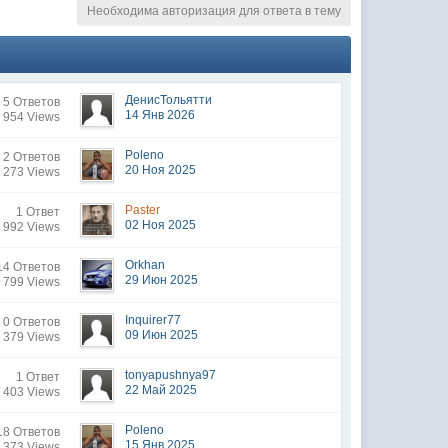
Необходима авторизация для ответа в тему
ДенисТольятти
5 Ответов
14 Янв 2026
 954 Views
Poleno
2 Ответов
20 Ноя 2025
 273 Views
Paster
1 Ответ
02 Ноя 2025
 992 Views
Orkhan
14 Ответов
29 Июн 2025
 799 Views
Inquirer77
0 Ответов
09 Июн 2025
 379 Views
tonyapushnya97
1 Ответ
22 Май 2025
 403 Views
Poleno
18 Ответов
15 Янв 2025
 373 Views