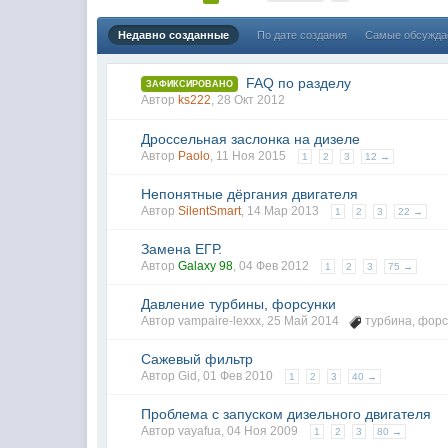
Недавно созданные
По дате создания
Самые обсужд
FAQ по разделу
ЗАФИКСИРОВАНО
Автор
ks222
,
28 Окт 2012
Дроссельная заслонка на дизеле
Автор
Paolo
,
11 Ноя 2015
1
2
3
12 →
Непонятные дёргания двигателя
Автор
SilentSmart
,
14 Мар 2013
1
2
3
22 →
Замена ЕГР.
Автор
Galaxy 98
,
04 Фев 2012
1
2
3
75 →
Давление турбины, форсунки
Автор
vampaire-lexxx
,
25 Май 2014
турбина
,
форс
Сажевый фильтр
Автор
Gid
,
01 Фев 2010
1
2
3
40 →
Проблема с запуском дизельного двигателя
Автор vayafua,
04 Ноя 2009
1
2
3
80 →