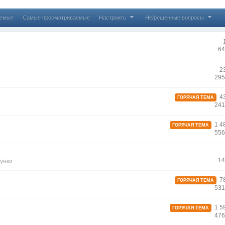
аемые
Самые просматриваемые
Настроить
Не/решенные вопросы
64
2
295
43
ГОРЯЧАЯ ТЕМА
241
1 4
ГОРЯЧАЯ ТЕМА
556
14
унки
78
ГОРЯЧАЯ ТЕМА
531
1 5
ГОРЯЧАЯ ТЕМА
476