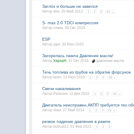
Заглох и больше не завелся
Автор
dee
,
20 Май 2012
1
2
3
44 →
S- max 2.0 TDCI компрессия
Автор
слава
,
09 Окт 2019
ESP
Автор
ygor
,
30 Июл 2025
Загорелась лампа Давление масла!
Автор
XapxaH
,
31 Окт 2016
давление масла
Течь топлива из трубок на обратке форсунок
Автор keen,
13 Июл 2010
1
2
3
28 →
Свечи накаливания
Автор
Partizani
,
11 Дек 2010
1
2
3
40 →
Двигатель неисправен,АКПП требуется тех.о
Автор
slaer
,
27 Май 2014
1
2
3
22 →
резкое падение давления в рампе
Автор
bobcat12
,
01 Фев 2023
1
2
3