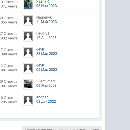
PashaR
10 Ответов
08 Ноя 2023
 371 Views
Nagornykh
40 Ответов
11 Май 2023
 055 Views
Fedor01
7 Ответов
17 Апр 2023
 832 Views
gevls
7 Ответов
28 Мар 2023
 390 Views
gevls
12 Ответов
09 Мар 2023
 907 Views
SilentSmart
9 Ответов
09 Янв 2023
 087 Views
andpan
6 Ответов
03 Дек 2022
 295 Views
Необходима авторизация для ответа в тему