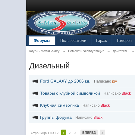
Форумы
Пользователи
Гараж
Галерея
Клуб S-Max&Galaxy
→
Ремонт и эксплуатация
→
Двигатель
→
Дизельный
Ford GALAXY до 2006 г.в.
Написано
pjv
Товары с клубной символикой
Написано
Black
Клубная символика
Написано
Black
Группы форума
Написано
Black
ВПЕРЕД
»
Страница 1 из 12
1
2
3