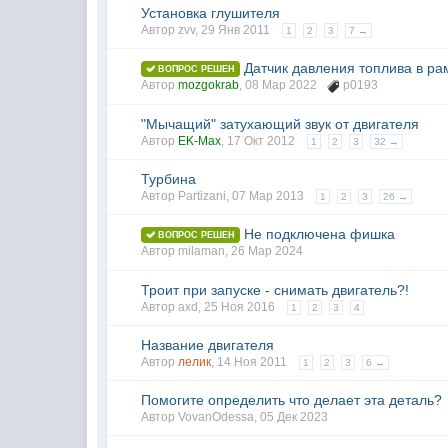
Установка глушителя
Автор
zvv
,
29 Янв 2011
1
2
3
7 →
Датчик давления топлива в р
ВОПРОС РЕШЕН
Автор
mozgokrab
,
08 Мар 2022
p0193
"Мычащий" затухающий звук от двигателя
Автор
EK-Max
,
17 Окт 2012
1
2
3
32 →
Турбина
Автор
Partizani
,
07 Мар 2013
1
2
3
26 →
Не подключена фишка
ВОПРОС РЕШЕН
Автор
milaman
,
26 Мар 2024
Троит при запуске - снимать двигатель?!
Автор
axd
,
25 Ноя 2016
1
2
3
4
Название двигателя
Автор
лелик
,
14 Ноя 2011
1
2
3
6 →
Помогите определить что делает эта деталь?
Автор
VovanOdessa
,
05 Дек 2023