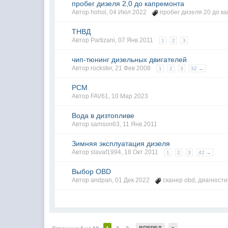
пробег дизеля 2,0 до капремонта
Автор
hohol
,
04 Июл 2022
пробег дизеля 20 до к
ТНВД
Автор
Partizani
,
07 Янв 2011
1
2
3
чип-тюнинг дизельных двигателей
Автор rockster,
21 Фев 2008
1
2
3
32 →
РСМ
Автор
FAV61
,
10 Мар 2023
Вода в дизтопливе
Автор
samson63
,
11 Янв 2011
Зимняя эксплуатация дизеля
Автор
slavaf1994
,
18 Окт 2011
1
2
3
42 →
Выбор OBD
Автор
andpan
,
01 Дек 2022
сканер obd
,
диагности
ВПЕРЕД
»