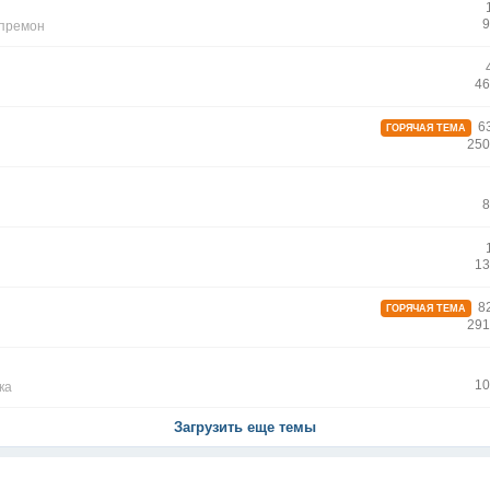
9
апремон
46
63
ГОРЯЧАЯ ТЕМА
250
8
13
82
ГОРЯЧАЯ ТЕМА
291
10
ка
Загрузить еще темы