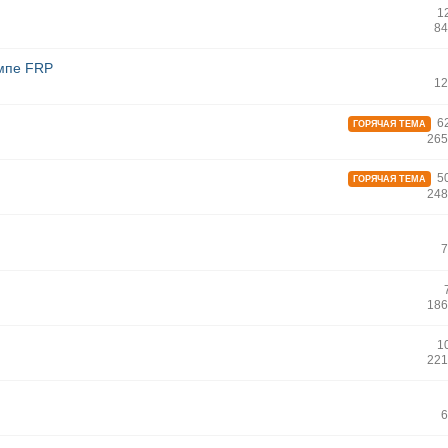
1
84
ампе FRP
12
62
ГОРЯЧАЯ ТЕМА
265
50
ГОРЯЧАЯ ТЕМА
248
7
186
1
221
6