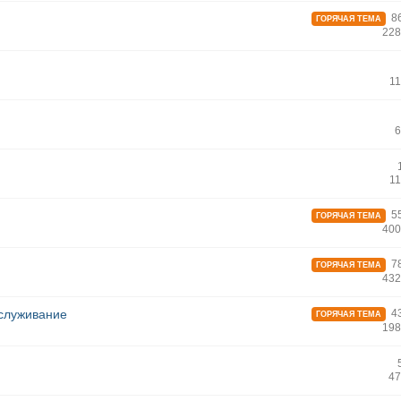
86
ГОРЯЧАЯ ТЕМА
228
11
6
11
55
ГОРЯЧАЯ ТЕМА
400
78
ГОРЯЧАЯ ТЕМА
432
бслуживание
43
ГОРЯЧАЯ ТЕМА
198
47