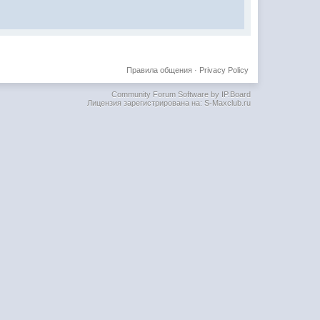
Правила общения
·
Privacy Policy
Community Forum Software by IP.Board
Лицензия зарегистрирована на: S-Maxclub.ru