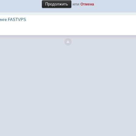
или
Отмена
тинге FASTVPS