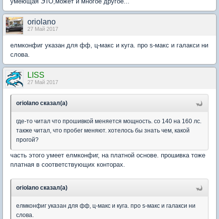
умеющая ЭТО,может и многое другое...
oriolano
27 Май 2017
елмконфиг указан для фф, ц-макс и куга. про s-макс и галакси ни
слова.
LISS
27 Май 2017
oriolano сказал(а)
где-то читал что прошивкой меняется мощность. со 140 на 160 лс.
также читал, что пробег меняют. хотелось бы знать чем, какой
прогой?
часть этого умеет елмконфиг, на платной основе. прошивка тоже
платная в соответствующих конторах.
oriolano сказал(а)
елмконфиг указан для фф, ц-макс и куга. про s-макс и галакси ни
слова.