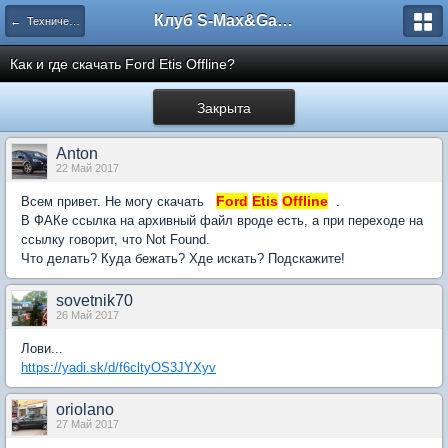
Клуб S-Max&Galaxy
← Техническое обслуживание (ТО)
Как и где скачать Ford Etis Offline?
Закрыта
Anton
22 Май 2017
Ford
Etis
Offline
Всем привет. Не могу скачать
.
В ФАКе ссылка на архивный файл вроде есть, а при переходе на
ссылку говорит, что Not Found.
Что делать? Куда бежать? Хде искать? Подскажите!
sovetnik70
26 Май 2017
Лови...
https://yadi.sk/d/f6cltyOS3JYXyv
oriolano
27 Май 2017