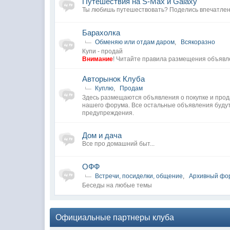
Путешествия на S-Max и Galaxy
Ты любишь путешествовать? Поделись впечатле
Барахолка
Обменяю или отдам даром
,
Всякоразно
Купи - продай
Внимание
! Читайте правила размещения объявл
Авторынок Клуба
Куплю
,
Продам
Здесь размещаются объявления о покупке и про
нашего форума. Все остальные объявления буду
предупреждения.
Дом и дача
Все про домашний быт...
ОФФ
Встречи, посиделки, общение
,
Архивный фо
Беседы на любые темы
Официальные партнеры клуба