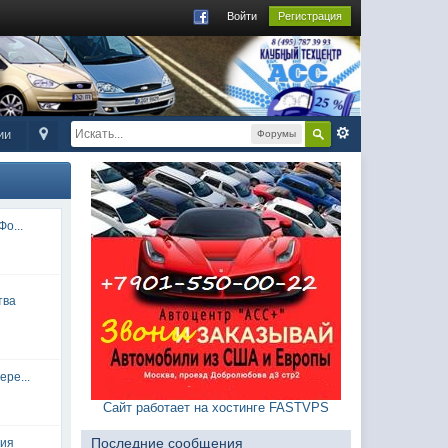
Войти
Регистрация
ии
Форумы
о...
тва
ре...
Сайт работает на хостинге FASTVPS
Последние сообщения
вия