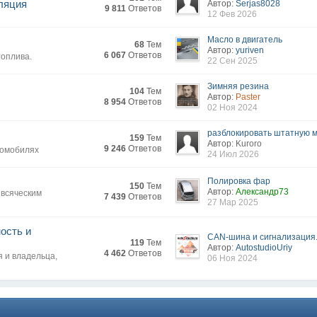
ляция
Автор:
Serjas8028
9 811
Ответов
12 Фев 2026
Масло в двигатель
68
Тем
Автор:
yuriven
6 067
Ответов
топлива.
22 Сен 2025
Зимняя резина
104
Тем
Автор:
Paster
8 954
Ответов
02 Ноя 2024
разблокировать штатную ма
159
Тем
Автор:
Kuroro
9 246
Ответов
втомобилях
24 Июл 2026
Полировка фар
150
Тем
Автор:
Александр73
 всяческим
7 439
Ответов
27 Мар 2025
ость и
CAN-шина и сигнализация
119
Тем
Автор:
AutostudioUriy
4 462
Ответов
 и владельца,
06 Ноя 2024