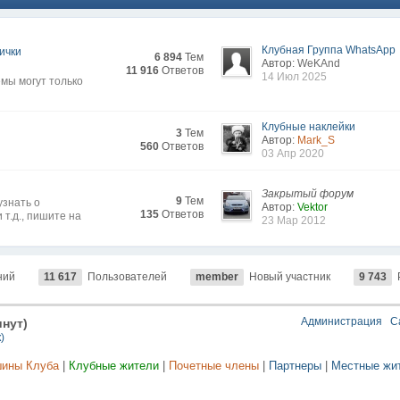
Клубная Группа WhatsApp
ички
6 894
Тем
Автор:
WeKAnd
11 916
Ответов
14 Июл 2025
мы могут только
Клубные наклейки
3
Тем
Автор:
Mark_S
560
Ответов
03 Апр 2020
Закрытый форум
9
Тем
узнать о
Автор:
Vektor
135
Ответов
 т.д., пишите на
23 Мар 2012
ний
11 617
Пользователей
member
Новый участник
9 743
Администрация
С
инут)
)
шины Клуба
|
Клубные жители
|
Почетные члены
|
Партнеры
|
Местные жи