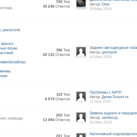
700
Тем
Автор:
Over
35 246
Ответов
истема,
19 Мар 2026
, указатели
 кресел
,
Задние светодиодные габар
ные блоки
,
390
Тем
Автор:
german4
бортовой
20 132
Ответов
24 Июл 2026
 иммобилайзер,
емники
,
ушки
Проблемы с АКПП
119
Тем
Автор:
ДенисТольятти
6 079
Ответов
11 Ноя 2025
Замена заднего и переднег
265
Тем
Автор:
zemlecop
ения, приводы
13 094
Ответов
04 Июн 2026
Автономный подогревател
201
Тем