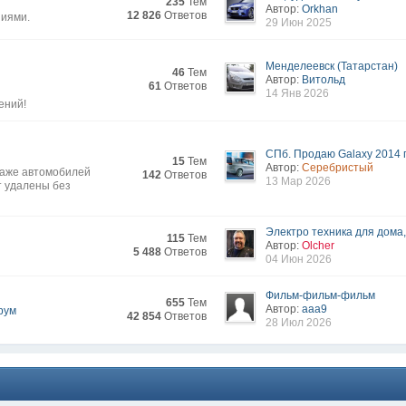
235
Тем
Автор:
Orkhan
12 826
Ответов
ниями.
29 Июн 2025
Менделеевск (Татарстан)
46
Тем
Автор:
Витольд
61
Ответов
14 Янв 2026
ений!
СПб. Продаю Galaxy 2014 г
15
Тем
Автор:
Серебристый
даже автомобилей
142
Ответов
13 Мар 2026
т удалены без
Электро техника для дома, 
115
Тем
Автор:
Olcher
5 488
Ответов
04 Июн 2026
Фильм-фильм-фильм
655
Тем
Автор:
aaa9
рум
42 854
Ответов
28 Июл 2026