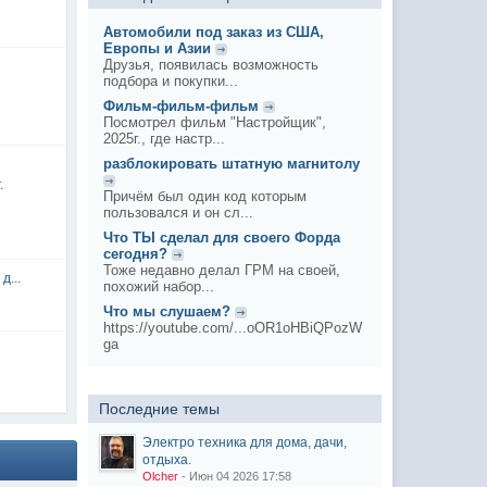
Автомобили под заказ из США,
Европы и Азии
Друзья, появилась возможность
подбора и покупки...
Фильм-фильм-фильм
Посмотрел фильм "Настройщик",
2025г., где настр...
разблокировать штатную магнитолу
.
Причём был один код которым
пользовался и он сл...
Что ТЫ сделал для своего Форда
сегодня?
Тоже недавно делал ГРМ на своей,
д...
похожий набор...
Что мы слушаем?
https://youtube.com/...oOR1oHBiQPozW
ga
Последние темы
Электро техника для дома, дачи,
отдыха.
Olcher
- Июн 04 2026 17:58