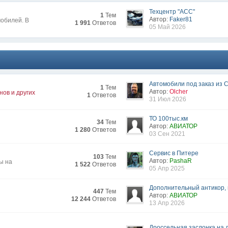
Техцентр "АСС"
1
Тем
Автор:
Faker81
обилей. В
1 991
Ответов
05 Май 2026
Автомобили под заказ из С
1
Тем
Автор:
Olcher
нов и других
1
Ответов
31 Июл 2026
ТО 100тыс.км
34
Тем
Автор:
АВИАТОР
1 280
Ответов
03 Сен 2021
Сервис в Питере
103
Тем
Автор:
PashaR
ы на
1 522
Ответов
05 Апр 2025
Дополнительный антикор, н
447
Тем
Автор:
АВИАТОР
12 244
Ответов
13 Апр 2026
Дроссельная заслонка на 