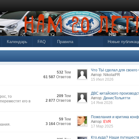
Календарь
FAQ
Правила
Новые публикац
Что ТЫ сделал для своего Ф
532
Тем
Автор:
NikolaiFR
61 587
Ответов
15 Июл 2026
ДВС китайского производс
209
Тем
рос, то
Автор:
ДенисТольятти
2 877
Ответов
переместят его в
14 Янв 2026
Пожелания и критика конфе
59
Тем
Автор:
EVR
3 164
Ответов
чания.
17 Мар 2025
Кто,куда? Наши путешест