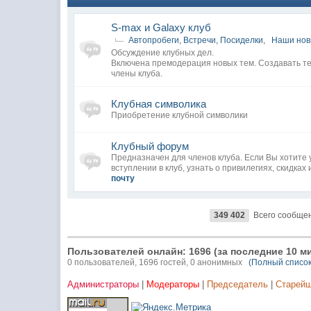
S-max и Galaxy клуб
Автопробеги, Встречи, Посиделки
,
Наши нов
Обсуждение клубных дел.
Включена премодерация новых тем. Создавать те
члены клуба.
Клубная символика
Приобретение клубной символики
Клубный форум
Предназначен для членов клуба. Если Вы хотите 
вступлении в клуб, узнать о привилегиях, скидках и
почту
349 402
Всего сообще
Пользователей онлайн: 1696 (за последние 10 м
0 пользователей, 1696 гостей, 0 анонимных
(Полный список
Администраторы
|
Модераторы
|
Председатель
|
Старей