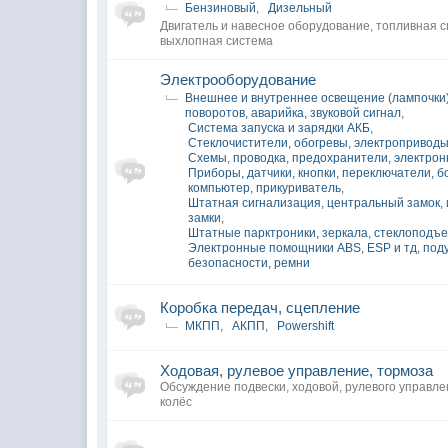
Бензиновый
,
Дизельный
Двигатель и навесное оборудование, топливная с
выхлопная система
Электрооборудование
Внешнее и внутреннее освещение (лампочки)
поворотов, аварийка, звуковой сигнал
,
Система запуска и зарядки АКБ
,
Стеклочистители, обогревы, электроприводы
Схемы, проводка, предохранители, электрон
Приборы, датчики, кнопки, переключатели, 
компьютер, прикуриватель
,
Штатная сигнализация, центральный замок,
замки
,
Штатные парктроники, зеркала, стеклоподъ
Электронные помощники ABS, ESP и тд, под
безопасности, ремни
Коробка передач, сцепление
МКПП
,
АКПП
,
Powershift
Ходовая, рулевое управление, тормоза
Обсуждение подвески, ходовой, рулевого управл
колёс