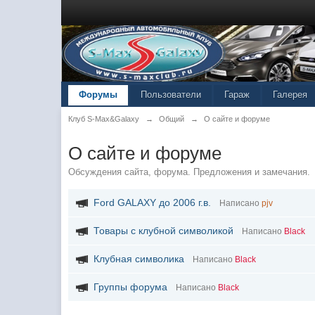
Форумы
Пользователи
Гараж
Галерея
Клуб S-Max&Galaxy
→
Общий
→
О сайте и форуме
О сайте и форуме
Обсуждения сайта, форума. Предложения и замечания.
Ford GALAXY до 2006 г.в.
Написано
pjv
Товары с клубной символикой
Написано
Black
Клубная символика
Написано
Black
Группы форума
Написано
Black