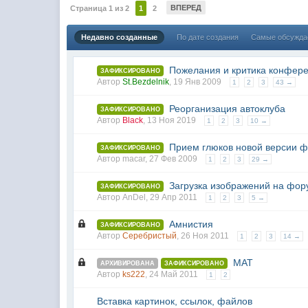
ВПЕРЕД
Страница 1 из 2
1
2
Недавно созданные
По дате создания
Самые обсужд
Пожелания и критика конфер
ЗАФИКСИРОВАНО
Автор
St.Bezdelnik
,
19 Янв 2009
1
2
3
43 →
Реорганизация автоклуба
ЗАФИКСИРОВАНО
Автор
Black
,
13 Ноя 2019
1
2
3
10 →
Прием глюков новой версии 
ЗАФИКСИРОВАНО
Автор macar,
27 Фев 2009
1
2
3
29 →
Загрузка изображений на фор
ЗАФИКСИРОВАНО
Автор
AnDel
,
29 Апр 2011
1
2
3
5 →
Амнистия
ЗАФИКСИРОВАНО
Автор
Серебристый
,
26 Ноя 2011
1
2
3
14 →
МАТ
АРХИВИРОВАНА
ЗАФИКСИРОВАНО
Автор
ks222
,
24 Май 2011
1
2
Вставка картинок, ссылок, файлов