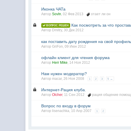
Иконка ЧАТа
Автор
SovIn
,
02 Фев 2013
отает ли он
Как посмотреть за что прост
ВОПРОС РЕШЕН
Автор Dmitry,
30 Дек 2012
как поставить дату рождения на свой профил
Автор
GriFon
,
09 Июн 2012
офлайн клиент для чтения форума
Автор
Herr Mike
,
14 Ноя 2012
Нам нужен модератор?
Автор macar,
26 Ноя 2008
1
2
3
5 →
Интернет-Рация клуба.
Автор
Olcher
,
11 Сен 2012
рация общение помощ
Вопрос по входу в форум
Автор lisenachka,
10 Апр 2007
1
2