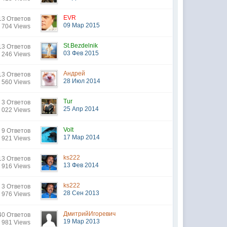
EVR
13 Ответов
09 Мар 2015
 704 Views
St.Bezdelnik
13 Ответов
03 Фев 2015
 246 Views
Андрей
13 Ответов
28 Июл 2014
 560 Views
Tur
3 Ответов
25 Апр 2014
 022 Views
Volt
9 Ответов
17 Мар 2014
 921 Views
ks222
13 Ответов
13 Фев 2014
 916 Views
ks222
3 Ответов
28 Сен 2013
 976 Views
ДмитрийИгоревич
40 Ответов
19 Мар 2013
 981 Views