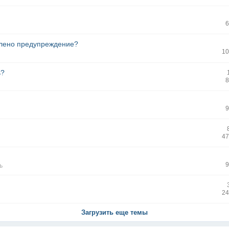
6
авлено предупреждение?
10
ь?
8
9
47
9
ь
24
Загрузить еще темы