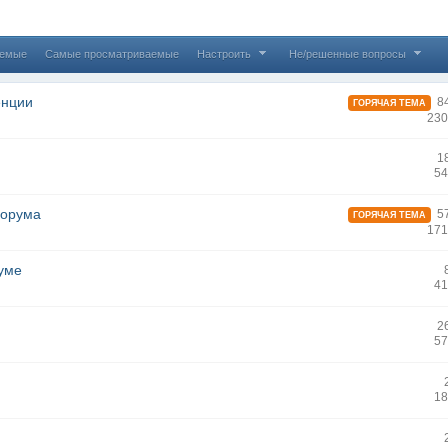
аемые
Самые просматриваемые
Настроить
Не/решенные вопросы
енции
84
ГОРЯЧАЯ ТЕМА
230
1
54
форума
57
ГОРЯЧАЯ ТЕМА
171
уме
41
2
57
18