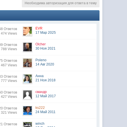
Необходима авторизация для ответа в тему
EVR
8 Ответов
17 Мар 2025
 474 Views
Olcher
89 Ответов
30 Ноя 2021
 788 Views
Poleno
5 Ответов
14 Авг 2020
 467 Views
Анна
83 Ответов
21 Ноя 2018
 777 Views
свандр
60 Ответов
12 Май 2017
 427 Views
ks222
20 Ответов
24 Май 2011
 321 Views
winch
21 Ответов