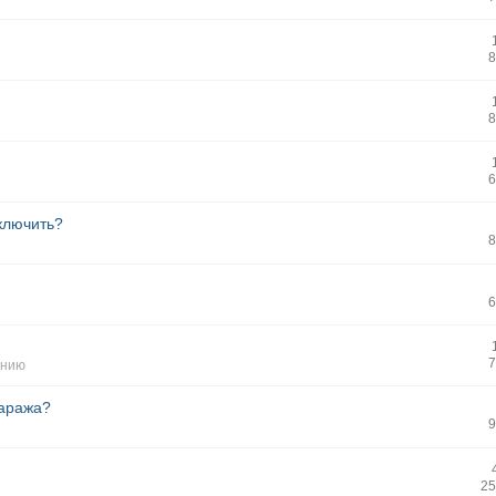
8
8
6
тключить?
8
6
7
ению
гаража?
9
25