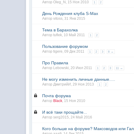
Автор Oleg_N,
15 Ноя 2010
1
2
День Рождения клуба S-Max
Автор
vitoss
,
31 Янв 2015
Тема в Барахолка
Автор
tuflek
,
10 Май 2011
1
2
Пользование форумом
Автор
tigere
,
09 Дек 2011
1
2
3
8 →
Про Правила
Автор Lebowski,
20 Июл 2011
1
2
3
11 →
Не могу изменить личные данные.....
Автор
ДмитрийИ
,
29 Ноя 2013
1
2
Почта форума
Автор
Black
,
15 Ноя 2010
И всё таки прощайте...
Автор serg2015,
24 Май 2016
Кого больше на форуме? Максоводов или Гал
Автор
aaa9
,
14 Дек 2015