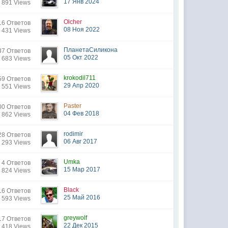
17 Янв 2024
 891 Views
Olcher
16 Ответов
08 Ноя 2022
 431 Views
ПланетаСиликона
37 Ответов
05 Окт 2022
 683 Views
krokodil711
59 Ответов
29 Апр 2020
 551 Views
Paster
00 Ответов
04 Фев 2018
 862 Views
rodimir
28 Ответов
06 Авг 2017
 293 Views
Umka
4 Ответов
15 Мар 2017
 824 Views
Black
16 Ответов
25 Май 2016
 593 Views
greywolf
17 Ответов
22 Дек 2015
 418 Views