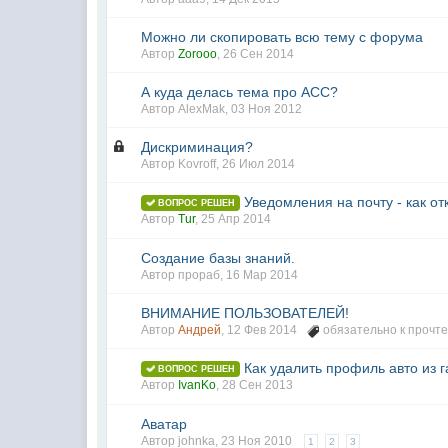
Можно ли скопировать всю тему с форума
Автор
Zorooo
,
26 Сен 2014
А куда делась тема про АСС?
Автор
AlexMak
,
03 Ноя 2012
Дискриминация?
Автор Kovroff,
26 Июл 2014
Уведомления на почту - как о
ВОПРОС РЕШЕН
Автор
Tur
,
25 Апр 2014
Создание базы знаний.
Автор
прораб
,
16 Мар 2014
ВНИМАНИЕ ПОЛЬЗОВАТЕЛЕЙ!
Автор
Андрей
,
12 Фев 2014
обязательно к прочт
Как удалить профиль авто из 
ВОПРОС РЕШЕН
Автор
IvanKo
,
28 Сен 2013
Аватар
Автор johnka,
23 Ноя 2010
1
2
3