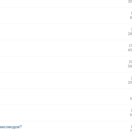
30
8
28
1
45
2
58
20
5
6
аксоводов?
7