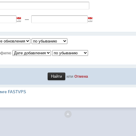
—
рофилю
или
Отмена
тинге FASTVPS