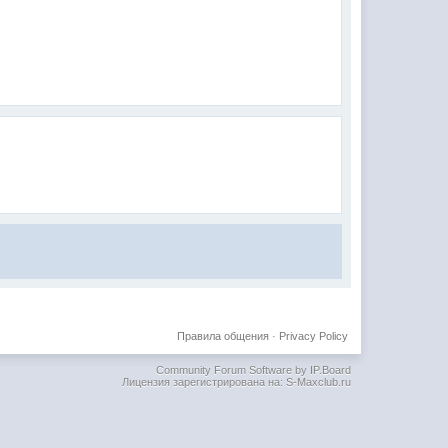
Правила общения
·
Privacy Policy
Community Forum Software by IP.Board
Лицензия зарегистрирована на: S-Maxclub.ru