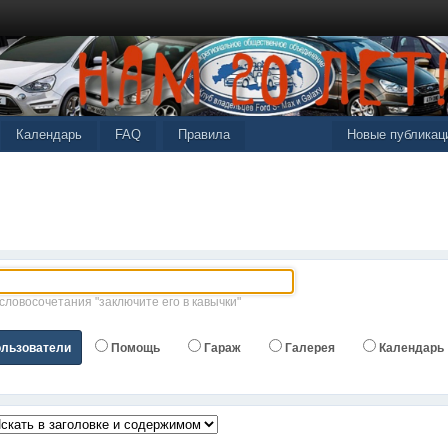
Календарь
FAQ
Правила
Новые публикац
 словосочетания "заключите его в кавычки"
льзователи
Помощь
Гараж
Галерея
Календарь