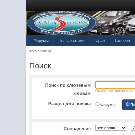
Форумы
Пользователи
Гараж
Галерея
Форма поиска
Поиск
Поиск по ключевым
Подсказка: для поиска
словам
Раздел для поиска
Форумы
По
Совпадение