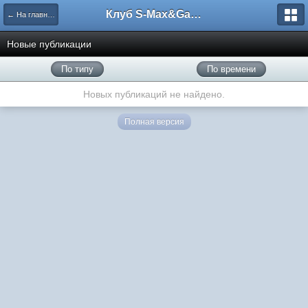
Клуб S-Max&Galaxy
← На главную
Новые публикации
По типу
По времени
Новых публикаций не найдено.
Полная версия