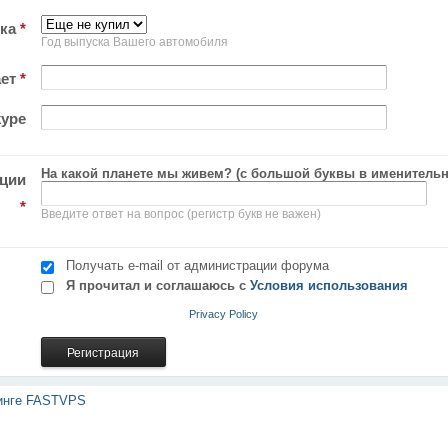
ска
*
Год выпуска Вашего автомобиля
ает
*
ype
На какой планете мы живем? (с большой буквы в именитель
ации
*
Введите ответ на вопрос (регистр букв не важен)
Получать e-mail от администрации форума
Я прочитал и соглашаюсь с
Условия использования
Privacy Policy
тинге FASTVPS