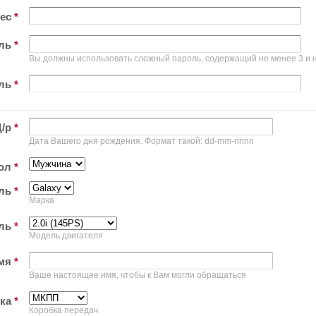
рес
*
ль
*
Вы должны использовать сложный пароль, содержащий не менее 3 и н
оль
*
Д/р
*
Дата Вашего дня рождения. Формат такой: dd-mm-nnnn
ол
*
иль
*
Марка
ель
*
Модель двигателя
мя
*
Ваше настоящее имя, чтобы к Вам могли обращаться
бка
*
Коробка передач