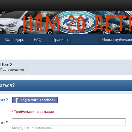
Календарь
FAQ
Правила
Новые публикац
Шаг 2
Подтверждение
аться?
емя?
* Требуемая информация
еля
*
Между 3 и 15 символами