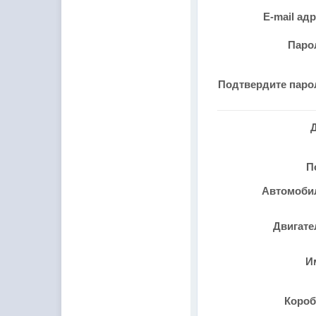
E-mail ад
Паро
Подтвердите пар
П
Автомоб
Двигат
И
Коро