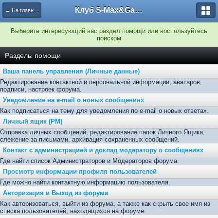
Клуб S-Max&Galaxy
← На главную
Выберите интересующий вас раздел помощи или воспользуйтесь
поиском
Разделы помощи
Ваша панель управления (Личные данные)
Редактирование контактной и персональной информации, аватаров,
подписи, настроек форума.
Уведомление на e-mail о новых сообщениях
Как подписаться на тему для уведомления по e-mail о новых ответах.
Личный ящик (PM)
Отправка личных сообщений, редактирование папок Личного Ящика,
слежение за письмами, архивация сохраненных сообщений.
Контакт с администрацией и доклад модератору о сообщениях
Где найти список Администраторов и Модераторов форума.
Просмотр информации профиля пользователей
Где можно найти контактную информацию пользователя.
Авторизация и Выход из форума
Как авторизоваться, выйти из форума, а также как скрыть свое имя из
списка пользователей, находящихся на форуме.