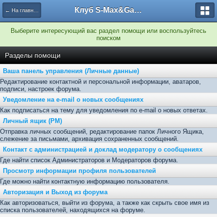
Клуб S-Max&Galaxy
← На главную
Выберите интересующий вас раздел помощи или воспользуйтесь
поиском
Разделы помощи
Ваша панель управления (Личные данные)
Редактирование контактной и персональной информации, аватаров,
подписи, настроек форума.
Уведомление на e-mail о новых сообщениях
Как подписаться на тему для уведомления по e-mail о новых ответах.
Личный ящик (PM)
Отправка личных сообщений, редактирование папок Личного Ящика,
слежение за письмами, архивация сохраненных сообщений.
Контакт с администрацией и доклад модератору о сообщениях
Где найти список Администраторов и Модераторов форума.
Просмотр информации профиля пользователей
Где можно найти контактную информацию пользователя.
Авторизация и Выход из форума
Как авторизоваться, выйти из форума, а также как скрыть свое имя из
списка пользователей, находящихся на форуме.