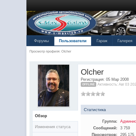
Форумы
Пользователи
Гараж
Галерея
Просмотр профиля: Olcher
Olcher
Регистрация: 05 Мар 2008
Активность: Авг 03 20
OFFLINE
Статистика
Обзор
Группа:
Админис
Изменения статуса
Сообщений:
3 759
Просмотров:
295 175