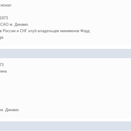
сионал
 1973
 САО м. Динамо
в России и СНГ клуб владельцев минивенов Форд
ga
73
ина
 м. Динамо