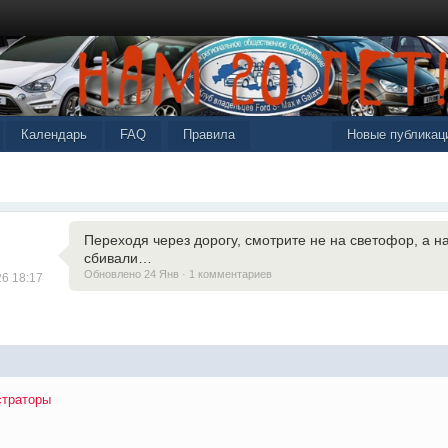
Календарь
FAQ
Правила
Новые публикац
Переходя через дорогу, смотрите не на светофор, а 
сбивали…
Обновлено 24 Янв · 1 комментариев
26 18:17
траторы