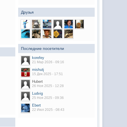
Друзья
Последние посетители
korefey
21 Мар 2026 - 09:16
mishutj
15 Дек 2025 - 17:51
Hubert
26 Ноя 2025 - 12:28
Ludvig
25 Ноя 2025 - 09:36
Ebert
22 Июл 2025 - 08:43