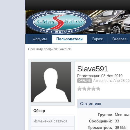
Форумы
Пользователи
Гараж
Галерея
Просмотр профиля: Slava591
Slava591
Регистрация: 08 Ноя 2019
Активность: Апр 28 20
OFFLINE
Статистика
Обзор
Группа:
Местные
Изменения статуса
Сообщений:
33
Просмотров:
39 858