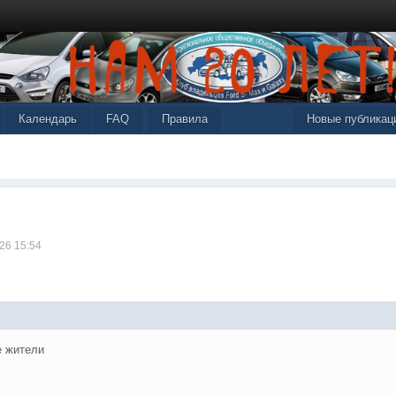
Календарь
FAQ
Правила
Новые публикац
26 15:54
 жители