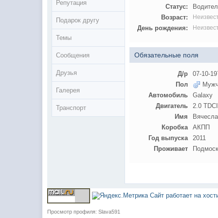
Репутация
Статус:
Водител
Возраст:
Неизвес
Подарок другу
День рождения:
Неизвес
Темы
Обязательные поля
Сообщения
Друзья
Д/р
07-10-19
Пол
Мужч
Галерея
Автомобиль
Galaxy
Двигатель
2.0 TDCI
Транспорт
Имя
Вячесла
Коробка
АКПП
Год выпуска
2011
Проживает
Подмоск
Сайт работает на хос
Просмотр профиля: Slava591