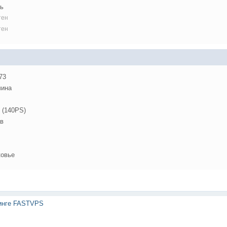
ь
тен
тен
73
ина
 (140PS)
в
овье
тинге FASTVPS